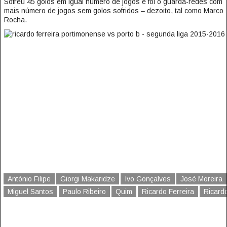
Sofreu 45 golos em igual número de jogos e foi o guarda-redes com
mais número de jogos sem golos sofridos – dezoito, tal como Marco
Rocha.
António Filipe
Giorgi Makaridze
Ivo Gonçalves
José Moreira
Miguel Santos
Paulo Ribeiro
Quim
Ricardo Ferreira
Ricard