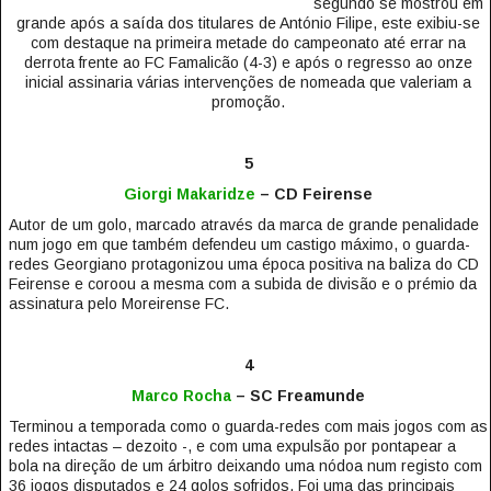
segundo se mostrou em
grande após a saída dos titulares de António Filipe, este exibiu-se
com destaque na primeira metade do campeonato até errar na
derrota frente ao FC Famalicão (4-3) e após o regresso ao onze
inicial assinaria várias intervenções de nomeada que valeriam a
promoção.
5
Giorgi Makaridze
– CD Feirense
Autor de um golo, marcado através da marca de grande penalidade
num jogo em que também defendeu um castigo máximo, o guarda-
redes Georgiano protagonizou uma época positiva na baliza do CD
Feirense e coroou a mesma com a subida de divisão e o prémio da
assinatura pelo Moreirense FC.
4
Marco Rocha
– SC Freamunde
Terminou a temporada como o guarda-redes com mais jogos com as
redes intactas – dezoito -, e com uma expulsão por pontapear a
bola na direção de um árbitro deixando uma nódoa num registo com
36 jogos disputados e 24 golos sofridos. Foi uma das principais