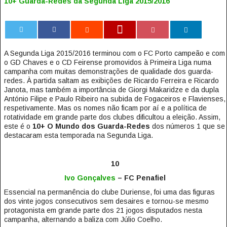
10+ Guarda-Redes da Segunda Liga 2015/2016
0
A Segunda Liga 2015/2016 terminou com o FC Porto campeão e com
o GD Chaves e o CD Feirense promovidos à Primeira Liga numa
campanha com muitas demonstrações de qualidade dos guarda-
redes. À partida saltam as exibições de Ricardo Ferreira e Ricardo
Janota, mas também a importância de Giorgi Makaridze e da dupla
António Filipe e Paulo Ribeiro na subida de Fogaceiros e Flavienses,
respetivamente. Mas os nomes não ficam por aí e a política de
rotatividade em grande parte dos clubes dificultou a eleição. Assim,
este é o
10+ O Mundo dos Guarda-Redes
dos números 1 que se
destacaram esta temporada na Segunda Liga.
10
Ivo Gonçalves
– FC Penafiel
Essencial na permanência do clube Duriense, foi uma das figuras
dos vinte jogos consecutivos sem desaires e tornou-se mesmo
protagonista em grande parte dos 21 jogos disputados nesta
campanha, alternando a baliza com Júlio Coelho.