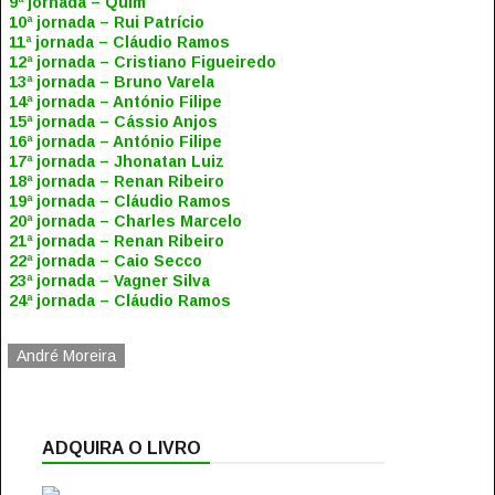
9ª jornada – Quim
10ª jornada – Rui Patrício
11ª jornada – Cláudio Ramos
12ª jornada – Cristiano Figueiredo
13ª jornada – Bruno Varela
14ª jornada – António Filipe
15ª jornada – Cássio Anjos
16ª jornada – António Filipe
17ª jornada – Jhonatan Luiz
18ª jornada – Renan Ribeiro
19ª jornada – Cláudio Ramos
20ª jornada – Charles Marcelo
21ª jornada – Renan Ribeiro
22ª jornada – Caio Secco
23ª jornada – Vagner Silva
24ª jornada – Cláudio Ramos
André Moreira
ADQUIRA O LIVRO