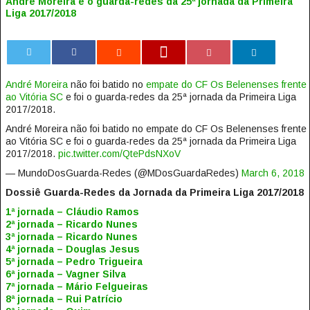
André Moreira é o guarda-redes da 25ª jornada da Primeira
Liga 2017/2018
0
André Moreira
não foi batido no
empate do CF Os Belenenses frente
ao Vitória SC
e foi o guarda-redes da 25ª jornada da Primeira Liga
2017/2018.
André Moreira não foi batido no empate do CF Os Belenenses frente
ao Vitória SC e foi o guarda-redes da 25ª jornada da Primeira Liga
2017/2018.
pic.twitter.com/QtePdsNXoV
— MundoDosGuarda-Redes (@MDosGuardaRedes)
March 6, 2018
Dossiê Guarda-Redes da Jornada da Primeira Liga 2017/2018
1ª jornada – Cláudio Ramos
2ª jornada – Ricardo Nunes
3ª jornada – Ricardo Nunes
4ª jornada – Douglas Jesus
5ª jornada – Pedro Trigueira
6ª jornada – Vagner Silva
7ª jornada – Mário Felgueiras
8ª jornada – Rui Patrício