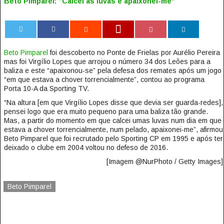
Beto Pimparel: “Calcei as luvas e apaixonei-me”
0
Beto Pimparel
foi descoberto no Ponte de Frielas por Aurélio Pereira
mas foi Virgílio Lopes que arrojou o número 34 dos Leões para a
baliza e este “apaixonou-se” pela defesa dos remates após um jogo
“em que estava a chover torrencialmente”, contou ao programa
Porta 10-A da Sporting TV.
“Na altura [em que Virgílio Lopes disse que devia ser guarda-redes],
pensei logo que era muito pequeno para uma baliza tão grande.
Mas, a partir do momento em que calcei umas luvas num dia em que
estava a chover torrencialmente, num pelado, apaixonei-me”, afirmou
Beto Pimparel que foi recrutado pelo Sporting CP em 1995 e após ter
deixado o clube em 2004 voltou no defeso de 2016.
[Imagem @NurPhoto / Getty Images]
Beto Pimparel