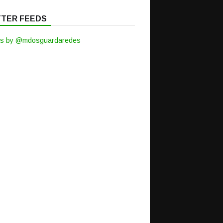
TTER FEEDS
s by @mdosguardaredes