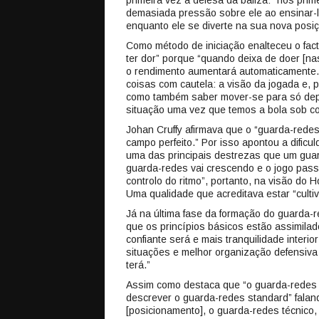
primeira vez a defesa da baliza: “nos prim
demasiada pressão sobre ele ao ensinar-lh
enquanto ele se diverte na sua nova posiçã
Como método de iniciação enalteceu o fac
ter dor” porque “quando deixa de doer [n
o rendimento aumentará automaticamente.” 
coisas com cautela: a visão da jogada e, 
como também saber mover-se para só depoi
situação uma vez que temos a bola sob co
Johan Cruffy afirmava que o “guarda-redes 
campo perfeito.” Por isso apontou a difi
uma das principais destrezas que um guar
guarda-redes vai crescendo e o jogo pass
controlo do ritmo”, portanto, na visão do 
Uma qualidade que acreditava estar “cultiv
Já na última fase da formação do guarda-r
que os princípios básicos estão assimilad
confiante será e mais tranquilidade interio
situações e melhor organização defensiva 
terá.”
Assim como destaca que “o guarda-redes p
descrever o guarda-redes standard” falan
[posicionamento], o guarda-redes técnico,