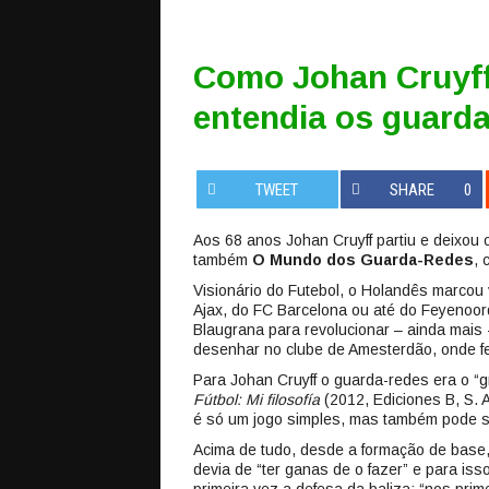
Como Johan Cruyff
entendia os guard
TWEET
SHARE
0
Aos 68 anos Johan Cruyff partiu e deixou
também
O Mundo dos Guarda-Redes
, 
Visionário do Futebol, o Holandês marcou
Ajax, do FC Barcelona ou até do Feyenoor
Blaugrana para revolucionar – ainda mais 
desenhar no clube de Amesterdão, onde fe
Para Johan Cruyff o guarda-redes era o “gr
Fútbol: Mi filosofía
(2012, Ediciones B, S. 
é só um jogo simples, mas também pode se
Acima de tudo, desde a formação de base
devia de “ter ganas de o fazer” e para is