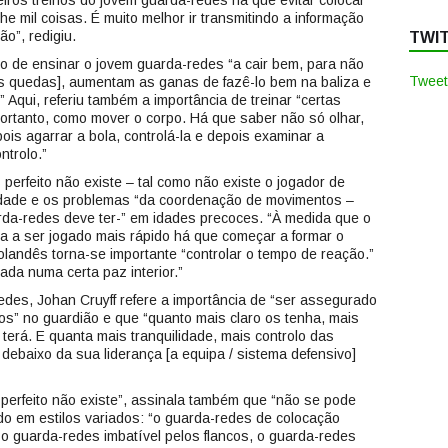
eiros treinos do jovem guarda-redes há que evitar colocar
e mil coisas. É muito melhor ir transmitindo a informação
o”, redigiu.
TWI
to de ensinar o jovem guarda-redes “a cair bem, para não
Tweet
as quedas], aumentam as ganas de fazê-lo bem na baliza e
Aqui, referiu também a importância de treinar “certas
portanto, como mover o corpo. Há que saber não só olhar,
s agarrar a bola, controlá-la e depois examinar a
ntrolo.”
perfeito não existe – tal como não existe o jogador de
culdade e os problemas “da coordenação de movimentos –
da-redes deve ter-” em idades precoces. “À medida que o
a a ser jogado mais rápido há que começar a formar o
Holandês torna-se importante “controlar o tempo de reação.”
ada numa certa paz interior.”
edes, Johan Cruyff refere a importância de “ser assegurado
os” no guardião e que “quanto mais claro os tenha, mais
r terá. E quanta mais tranquilidade, mais controlo das
debaixo da sua liderança [a equipa / sistema defensivo]
erfeito não existe”, assinala também que “não se pode
do em estilos variados: “o guarda-redes de colocação
 o guarda-redes imbatível pelos flancos, o guarda-redes