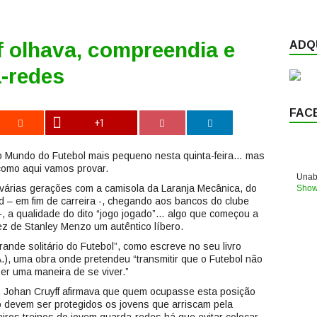
 olhava, compreendia e
ADQU
a-redes
FAC
+1
 o Mundo do Futebol mais pequeno nesta quinta-feira… mas
como aqui vamos provar.
Unabl
 várias gerações com a camisola da Laranja Mecânica, do
Show
d – em fim de carreira -, chegando aos bancos do clube
-, a qualidade do dito “jogo jogado”… algo que começou a
z de Stanley Menzo um autêntico líbero.
ande solitário do Futebol”, como escreve no seu livro
A.), uma obra onde pretendeu “transmitir que o Futebol não
r uma maneira de se viver.”
, Johan Cruyff afirmava que quem ocupasse esta posição
so devem ser protegidos os jovens que arriscam pela