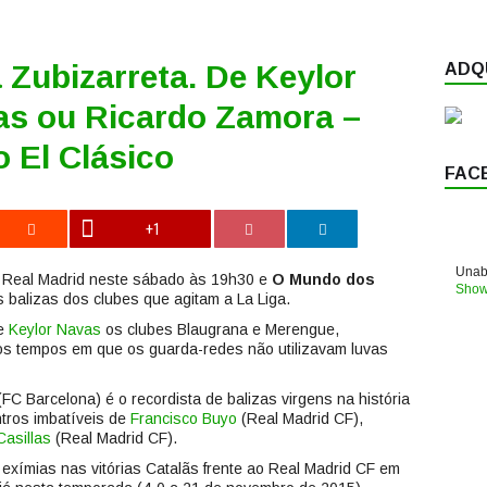
 Zubizarreta. De Keylor
ADQU
las ou Ricardo Zamora –
 El Clásico
FAC
+1
Unabl
 Real Madrid neste sábado às 19h30 e
O Mundo dos
Show
balizas dos clubes que agitam a La Liga.
e
Keylor Navas
os clubes Blaugrana e Merengue,
 os tempos em que os guarda-redes não utilizavam luvas
FC Barcelona) é o recordista de balizas virgens na história
ntros imbatíveis de
Francisco Buyo
(Real Madrid CF),
Casillas
(Real Madrid CF).
 exímias nas vitórias Catalãs frente ao Real Madrid CF em