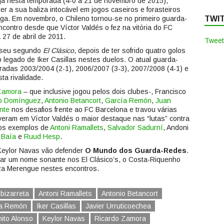
já nesta temporada (4-0 a 21 de novembro de 2015),
r a sua baliza intocável em jogos caseiros e forasteiros
ga. Em novembro, o Chileno tornou-se no primeiro guarda-
TWI
contro desde que Víctor Valdés o fez na vitória do FC
27 de abril de 2011.
Tweet
o seu segundo
El Clásico
, depois de ter sofrido quatro golos
o legado de Iker Casillas nestes duelos. O atual guarda-
radas 2003/2004 (2-1), 2006/2007 (3-3), 2007/2008 (4-1) e
ta rivalidade.
Zamora
– que inclusive jogou pelos dois clubes-, Francisco
io Domínguez
,
Antonio Betancort
,
García Remón
,
Juan
nte
nos desafios frente ao FC Barcelona e travou várias
iveram em Víctor Valdés o maior destaque nas “lutas” contra
 os exemplos de
Antoni Ramallets
,
Salvador Sadurní
, Andoni
 Baía
e
Ruud Hesp
.
Keylor Navas vão defender
O Mundo dos Guarda-Redes
.
rar um nome sonante nos El Clásico’s, o Costa-Riquenho
liza Merengue nestes encontros.
bizarreta
Antoni Ramallets
Antonio Betancort
a Remón
Iker Casillas
Javier Urruticoechea
ito Alonso
Keylor Navas
Ricardo Zamora