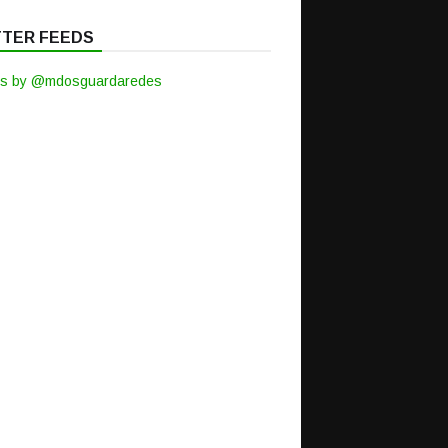
TTER FEEDS
s by @mdosguardaredes