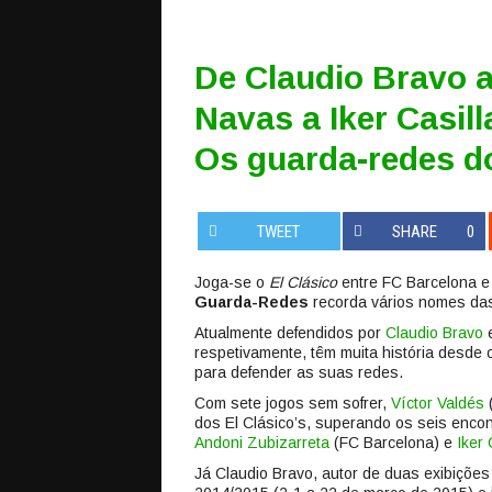
De Claudio Bravo a
Navas a Iker Casil
Os guarda-redes do
TWEET
SHARE
0
Joga-se o
El Clásico
entre FC Barcelona e
Guarda-Redes
recorda vários nomes das 
Atualmente defendidos por
Claudio Bravo
respetivamente, têm muita história desde
para defender as suas redes.
Com sete jogos sem sofrer,
Víctor Valdés
(
dos El Clásico’s, superando os seis enco
Andoni Zubizarreta
(FC Barcelona) e
Iker 
Já Claudio Bravo, autor de duas exibições