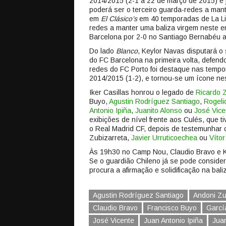
2014/2015 (2-1 a 22 de março de 2015) e 
poderá ser o terceiro guarda-redes a mante
em
El Clásico’s
em 40 temporadas de La Li
redes a manter uma baliza virgem neste en
Barcelona por 2-0 no Santiago Bernabéu a 
Do lado
Blanco
, Keylor Navas disputará 
do FC Barcelona na primeira volta, defend
redes do FC Porto foi destaque nas tempo
2014/2015 (1-2), e tornou-se um ícone nes
Iker Casillas honrou o legado de
Ricardo 
Buyo,
Agustin Rodríguez Santiago
,
Rogel
Antonio Ipiña
,
Juanito Alonso
ou
José Vice
exibições de nível frente aos Culés, que t
o Real Madrid CF, depois de testemunhar
Zubizarreta,
Javier Urruticoechea
ou
Vítor
Às 19h30 no Camp Nou, Claudio Bravo e 
Se o guardião Chileno já se pode conside
procura a afirmação e solidificação na ba
Agustin Rodríguez Santiago
Andoni Zu
Claudio Bravo
Francisco Buyo
Garcí
José Vicente
Juan Antonio Ipiña
Juan