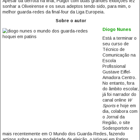
Apesar da derrota na final, Puigbí com duas grandes exibições fez
sonhar a Oliveirense e os seus adeptos tendo sido, para mim, o
melhor guarda-redes da final-four da Liga Europeia.
Sobre o autor
Diogo Nunes
Está a terminar o
seu curso de
Técnico de
Comunicação na
Escola
Profissional
Gustave Eiffel-
Amadora Centro.
No entanto, fora
do âmbito escolar,
já foi narrador do
canal online
W
Sports
e hoje em
dia, colabora com
o Jornal da
Região, o site
Sodesportotv e
mais recentemente em O Mundo dos Guarda-Redes, fazendo
artigos sobre a sua modalidade de eleição, o Hóquei em Patins.