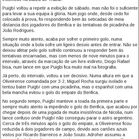
Puigbí voltou a repetir a exibição de sábado, mas não foi o suficiente
para levar a sua equipa á glória. Num jogo onde, desde cedo foi
colocado á prova, foi respondendo bem ás seticadas de meia
distancia dos jogadores do Benfica e ás tentativas de picadinha de
João Rodrigues.
Sempre muito atento, acaba por sofrer o primeiro golo, numa
situação onde a bola sofre um ligeiro desvio antes de entrar. Não se
deixou afetar pelo golo sofrido continuou a responder bem ás
tentativas encarnadas, mas com menos de nove minutos para o
intervalo, através da marcação de um livre-indireto, Diogo Rafael
bisa, num lance em que Puigbi fica muito mal na fotografia.
Já perto, do intervalo, voltou a ser decisivo. Numa altura em que a
Oliveirense comandada por 3-2, Miguel Rocha surgiu isolado e
tentou bater Puigbí com uma picadinha, mas o espanhol com uma
bela mancha evitou o golo do empate do Benfica.
No segundo tempo, Puigbí manteve a toada da primeira parte e
sempre muito atento ia impedindo o golo do Benfica, que acabou por
chegar depois de uma jogada de muita insistência de Nicolia, num
lance confuso onde Puigbí não conseguiu parar o astro argentino.
Cerca de três minutos após o golo do empate, a Oliveirense ficou
reduzida á dois jogadores de campo, devido aos cartões azuis
vistos por Ricardo Barreiros e João Souto. Adroher assumiu a