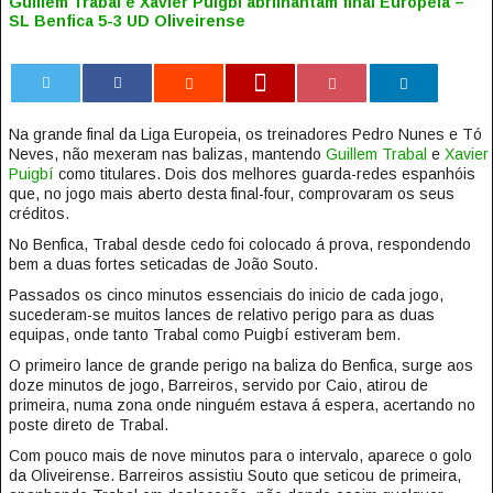
Guillem Trabal e Xavier Puigbí abrilhantam final Europeia –
SL Benfica 5-3 UD Oliveirense
0
Na grande final da Liga Europeia, os treinadores Pedro Nunes e Tó
Neves, não mexeram nas balizas, mantendo
Guillem Trabal
e
Xavier
Puigbí
como titulares. Dois dos melhores guarda-redes espanhóis
que, no jogo mais aberto desta final-four, comprovaram os seus
créditos.
No Benfica, Trabal desde cedo foi colocado á prova, respondendo
bem a duas fortes seticadas de João Souto.
Passados os cinco minutos essenciais do inicio de cada jogo,
sucederam-se muitos lances de relativo perigo para as duas
equipas, onde tanto Trabal como Puigbí estiveram bem.
O primeiro lance de grande perigo na baliza do Benfica, surge aos
doze minutos de jogo, Barreiros, servido por Caio, atirou de
primeira, numa zona onde ninguém estava á espera, acertando no
poste direto de Trabal.
Com pouco mais de nove minutos para o intervalo, aparece o golo
da Oliveirense. Barreiros assistiu Souto que seticou de primeira,