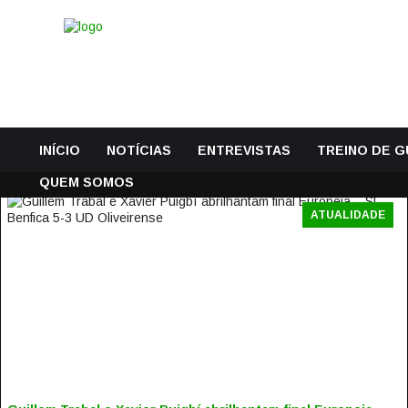
INÍCIO
NOTÍCIAS
ENTREVISTAS
TREINO DE 
QUEM SOMOS
ATUALIDADE
GUILLEM TRABAL E XAVIER PUIGBÍ ABRILHANTAM FINAL
EUROPEIA – SL BENFICA 5-3 UD OLIVEIRENSE
20 Maio, 2016