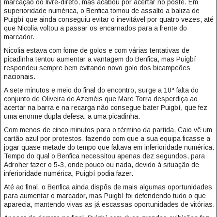
marcação do livre-direto, mas acabou por acertar no poste. Em
superioridade numérica, o Benfica tomou de assalto a baliza de
Puigbí que ainda conseguiu evitar o inevitável por quatro vezes, até
que Nicolia voltou a passar os encarnados para a frente do
marcador.
Nicolia estava com fome de golos e com várias tentativas de
picadinha tentou aumentar a vantagem do Benfica, mas Puigbí
respondeu sempre bem evitando novo golo dos bicampeões
nacionais.
A sete minutos e meio do final do encontro, surge a 10ª falta do
conjunto de Oliveira de Azeméis que Marc Torra desperdiça ao
acertar na barra e na recarga não consegue bater Puigbí, que fez
uma enorme dupla defesa, a uma picadinha.
Com menos de cinco minutos para o término da partida, Caio vê um
cartão azul por protestos, fazendo com que a sua equipa ficasse a
jogar quase metade do tempo que faltava em inferioridade numérica.
Tempo do qual o Benfica necessitou apenas dez segundos, para
Adroher fazer o 5-3, onde pouco ou nada, devido á situação de
inferioridade numérica, Puigbí podia fazer.
Até ao final, o Benfica ainda dispôs de mais algumas oportunidades
para aumentar o marcador, mas Puigbí foi defendendo tudo o que
aparecia, mantendo vivas as já escassas oportunidades de vitórias.