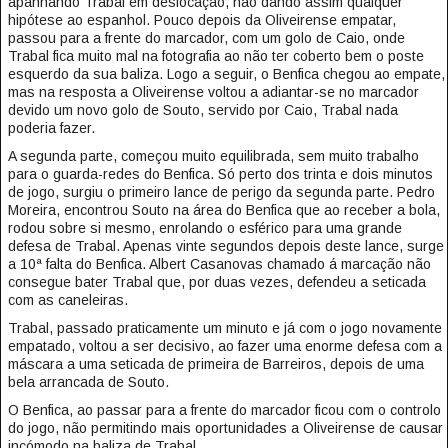
apanhando Trabal em deslocação, não dando assim qualquer
hipótese ao espanhol. Pouco depois da Oliveirense empatar,
passou para a frente do marcador, com um golo de Caio, onde
Trabal fica muito mal na fotografia ao não ter coberto bem o poste
esquerdo da sua baliza. Logo a seguir, o Benfica chegou ao empate,
mas na resposta a Oliveirense voltou a adiantar-se no marcador
devido um novo golo de Souto, servido por Caio, Trabal nada
poderia fazer.
A segunda parte, começou muito equilibrada, sem muito trabalho
para o guarda-redes do Benfica. Só perto dos trinta e dois minutos
de jogo, surgiu o primeiro lance de perigo da segunda parte. Pedro
Moreira, encontrou Souto na área do Benfica que ao receber a bola,
rodou sobre si mesmo, enrolando o esférico para uma grande
defesa de Trabal. Apenas vinte segundos depois deste lance, surge
a 10ª falta do Benfica. Albert Casanovas chamado á marcação não
consegue bater Trabal que, por duas vezes, defendeu a seticada
com as caneleiras.
Trabal, passado praticamente um minuto e já com o jogo novamente
empatado, voltou a ser decisivo, ao fazer uma enorme defesa com a
máscara a uma seticada de primeira de Barreiros, depois de uma
bela arrancada de Souto.
O Benfica, ao passar para a frente do marcador ficou com o controlo
do jogo, não permitindo mais oportunidades a Oliveirense de causar
incómodo na baliza de Trabal.