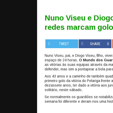
Nuno Viseu e Diogo 
redes marcam golo
TWEET
SHARE
0
Nuno Viseu, pai, e Diogo Viseu, filho, v
espaço de 24 horas.
O Mundo dos Gua
as vitórias às suas equipas através da ma
defender, mas sim a pontapear a bola par
Aos 43 anos e a caminho de também quad
primeiro golo da vitória do Pelariga frente
dezassete anos, ter dado a vitória aos j
solitário, neste sábado.
Se normalmente os guardiões se notabiliz
semana foi diferente e deram-nos uma hist