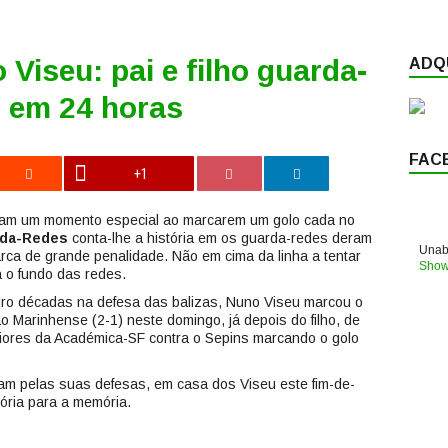
Viseu: pai e filho guarda-
ADQU
 em 24 horas
FAC
+1
iveram um momento especial ao marcarem um golo cada no
rda-Redes
conta-lhe a história em os guarda-redes deram
Unabl
rca de grande penalidade. Não em cima da linha a tentar
Show
a o fundo das redes.
ro décadas na defesa das balizas, Nuno Viseu marcou o
 ao Marinhense (2-1) neste domingo, já depois do filho, de
uniores da Académica-SF contra o Sepins marcando o golo
am pelas suas defesas, em casa dos Viseu este fim-de-
ória para a memória.