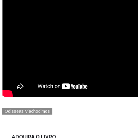
Odisseas Vlachodimos
ADQUIRA O LIVRO