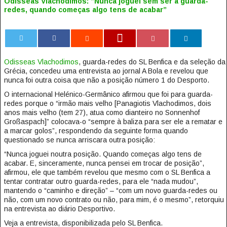
Odisseas Vlachodimos: “Nunca joguei sem ser a guarda-
redes, quando começas algo tens de acabar”
0
Odisseas Vlachodimos
, guarda-redes do SL Benfica e da seleção da
Grécia, concedeu uma entrevista ao jornal A Bola e revelou que
nunca foi outra coisa que não a posição número 1 do Desporto.
O internacional Helénico-Germânico afirmou que foi para guarda-
redes porque o “irmão mais velho [Panagiotis Vlachodimos, dois
anos mais velho (tem 27), atua como dianteiro no Sonnenhof
Großaspach]” colocava-o “sempre à baliza para ser ele a rematar e
a marcar golos”, respondendo da seguinte forma quando
questionado se nunca arriscara outra posição:
“Nunca joguei noutra posição. Quando começas algo tens de
acabar. E, sinceramente, nunca pensei em trocar de posição”,
afirmou, ele que também revelou que mesmo com o SL Benfica a
tentar contratar outro guarda-redes, para ele “nada mudou”,
mantendo o “caminho e direção” – “com um novo guarda-redes ou
não, com um novo contrato ou não, para mim, é o mesmo”, retorquiu
na entrevista ao diário Desportivo.
Veja a entrevista, disponibilizada pelo SL Benfica.