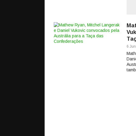
Mat
Vuk
Taç
6 Jun
Math
Dani
Aust
tamb