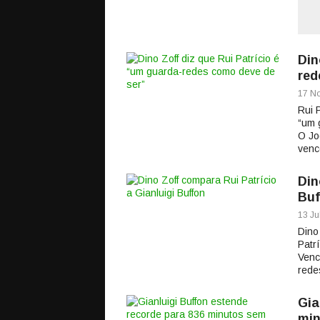
Din
red
17 No
Rui 
“um 
O Jo
venc
Din
Buf
13 Ju
Dino
Patr
Venc
rede
Gia
min