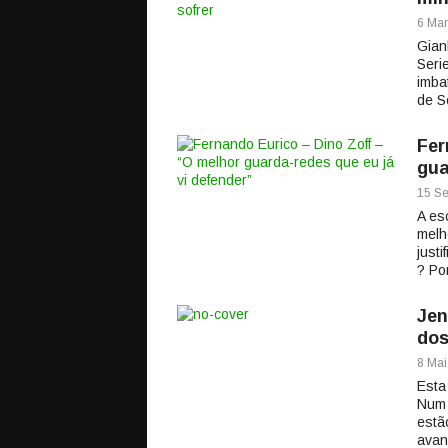
6 Mar
Gian
Seri
imba
de S
Fer
gua
15 Se
A es
melh
just
? Por
Jen
dos
8 Mai
Esta
Num 
estã
avan