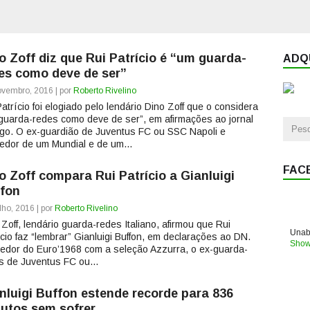
o Zoff diz que Rui Patrício é “um guarda-
ADQU
es como deve de ser”
vembro, 2016 | por
Roberto Rivelino
Patrício foi elogiado pelo lendário Dino Zoff que o considera
guarda-redes como deve de ser”, em afirmações ao jornal
go. O ex-guardião de Juventus FC ou SSC Napoli e
edor de um Mundial e de um...
FAC
o Zoff compara Rui Patrício a Gianluigi
fon
lho, 2016 | por
Roberto Rivelino
 Zoff, lendário guarda-redes Italiano, afirmou que Rui
Unabl
ício faz “lembrar” Gianluigi Buffon, em declarações ao DN.
Show
edor do Euro’1968 com a seleção Azzurra, o ex-guarda-
s de Juventus FC ou...
nluigi Buffon estende recorde para 836
utos sem sofrer