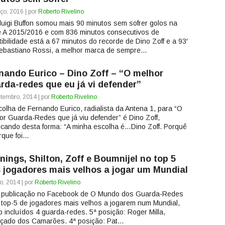
ço, 2016 | por
Roberto Rivelino
luigi Buffon somou mais 90 minutos sem sofrer golos na
e A 2015/2016 e com 836 minutos consecutivos de
tibilidade está a 67 minutos do recorde de Dino Zoff e a 93′
ebastiano Rossi, a melhor marca de sempre...
nando Eurico – Dino Zoff – “O melhor
rda-redes que eu já vi defender”
tembro, 2014 | por
Roberto Rivelino
colha de Fernando Eurico, radialista da Antena 1, para “O
or Guarda-Redes que já viu defender” é Dino Zoff,
ificando desta forma: “A minha escolha é…Dino Zoff. Porquê
que foi...
nings, Shilton, Zoff e Boumnijel no top 5
 jogadores mais velhos a jogar um Mundial
o, 2014 | por
Roberto Rivelino
 publicação no Facebook de O Mundo dos Guarda-Redes
top-5 de jogadores mais velhos a jogarem num Mundial,
o incluídos 4 guarda-redes. 5ª posição: Roger Milla,
çado dos Camarões. 4ª posição: Pat...