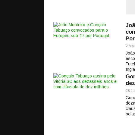
Joã
con
Por
2 Mai
João
esco
Fute
Ingla
Gon
dez
28 Ja
Gonç
deza
cláu
pela