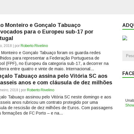
o Monteiro e Gonçalo Tabuaço
ADQU
vocados para o Europeu sub-17 por
tugal
o, 2018 | por
Roberto Rivelino
 Monteiro e Gonçalo Tabuaço foram os guarda-redes
lhidos para representar a Federação Portuguesa de
bol (FPF), no Europeu da categoria sub-17, a decorrer na
terra entre quatro e vinte de maio. Internacional...
FAC
çalo Tabuaço assina pelo Vitória SC aos
asseis anos e com cláusula de dez milhões
neiro, 2018 | por
Roberto Rivelino
alo Tabuaço assinou pelo Vitória SC neste domingo e aos
Unabl
sseis anos rubricou um contrato protegido por uma
Show
sula de rescisão de dez milhões de Euros. Com passagens
s formações de FC Porto – e na...