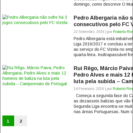
domingo, como descreve O Mun
Pedro Albergaria não s
consecutivos pelo FC V
22 Setembro, 2016 | por
Roberto Riv
Pedro Albergaria está imbatív
Liga 2016/2017 e concluiu a ter
ao serviço do FC Vizela no emp
quarta-feira. Inultrapassável fre
Rui Rêgo, Márcio Paiva
Pedro Alves e mais 12
luta pela subida – Ca
14 Fevereiro, 2016 | por
Roberto Rive
Começa a segunda fase do Ca
as dezasseis balizas que vão l
Segunda Liga encontra-se muita
nas áreas Portuguesas. Num c
1
2