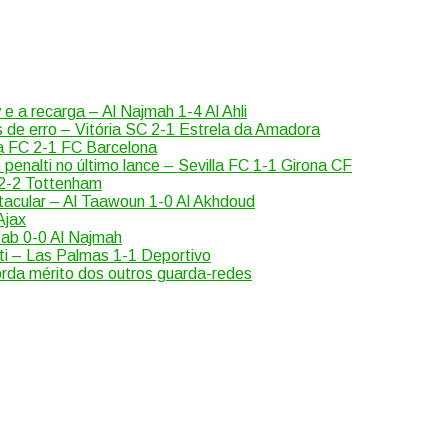
 e a recarga – Al Najmah 1-4 Al Ahli
 de erro – Vitória SC 2-1 Estrela da Amadora
na FC 2-1 FC Barcelona
enalti no último lance – Sevilla FC 1-1 Girona CF
 2-2 Tottenham
tacular – Al Taawoun 1-0 Al Akhdoud
Ajax
bab 0-0 Al Najmah
ti – Las Palmas 1-1 Deportivo
orda mérito dos outros guarda-redes