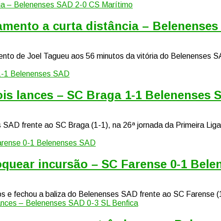
amento a curta distância – Belenenses
nto de Joel Tagueu aos 56 minutos da vitória do Belenenses SA
dois lances – SC Braga 1-1 Belenenses 
s SAD frente ao SC Braga (1-1), na 26ª jornada da Primeira Li
bloquear incursão – SC Farense 0-1 Bel
os e fechou a baliza do Belenenses SAD frente ao SC Farense (1-