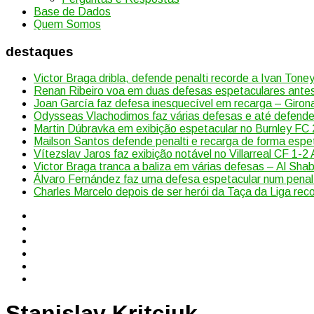
Base de Dados
Quem Somos
destaques
Victor Braga dribla, defende penalti recorde a Ivan Toney
Renan Ribeiro voa em duas defesas espetaculares antes
Joan García faz defesa inesquecível em recarga – Giro
Odysseas Vlachodimos faz várias defesas e até defende p
Martin Dúbravka em exibição espetacular no Burnley FC
Mailson Santos defende penalti e recarga de forma espe
Vítezslav Jaros faz exibição notável no Villarreal CF 1-2 
Victor Braga tranca a baliza em várias defesas – Al Sha
Álvaro Fernández faz uma defesa espetacular num penal
Charles Marcelo depois de ser herói da Taça da Liga rec
Stanislav Kritciuk