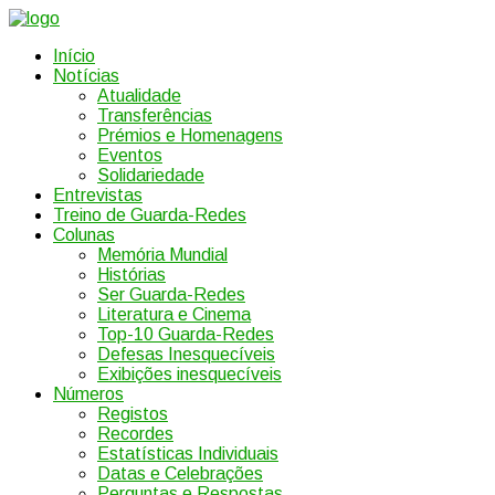
Início
Notícias
Atualidade
Transferências
Prémios e Homenagens
Eventos
Solidariedade
Entrevistas
Treino de Guarda-Redes
Colunas
Memória Mundial
Histórias
Ser Guarda-Redes
Literatura e Cinema
Top-10 Guarda-Redes
Defesas Inesquecíveis
Exibições inesquecíveis
Números
Registos
Recordes
Estatísticas Individuais
Datas e Celebrações
Perguntas e Respostas