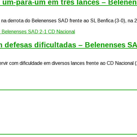
a o um-para-um em três lances – Belene
um na derrota do Belenenses SAD frente ao SL Benfica (3-0), na
em defesas dificultadas – Belenenses S
ervir com dificuldade em diversos lances frente ao CD Nacional 