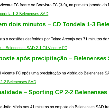
Gil Vicente FC frente ao Boavista FC (3-0), na primeira jornada d
s em dois minutos – CD Tondela 1-3 Be
osta a ocasiões desferidas por Telmo Arcanjo aos 71 minutos da
 poste após precipitação – Belenenses 
Gil Vicente FC após uma precipitação na vitória do Belenenses S
nalidade – Sporting CP 2-2 Belenenses
r João Mário aos 41 minutos no empate do Belenenses SAD frent