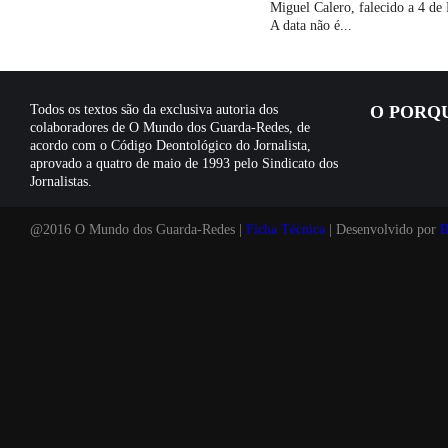
Miguel Calero, falecido a 4 d
A data não é...
Todos os textos são da exclusiva autoria dos
O PORQ
colaboradores de O Mundo dos Guarda-Redes, de
acordo com o Código Deontológico do Jornalista,
aprovado a quatro de maio de 1993 pelo Sindicato dos
Jornalistas.
@2016 O Mundo dos Guarda-Redes |
Ficha Técnica
| Desenvolvido por
B