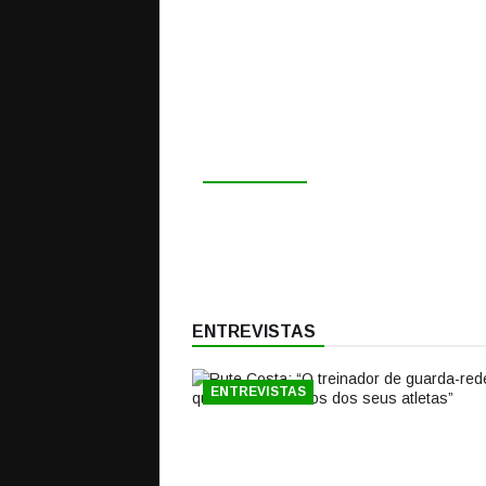
24 JUNHO, 2024
ROBERTO RIVELINO EM ENTREV
JORNAL A BOLA SOBRE TREINO
GUARDA-REDES, ANÁLISE E
RECRUTAMENTO
ENTREVISTAS
ENTREVISTAS