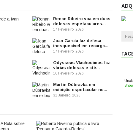
ADQU
Renan Ribeiro voa em duas
defesas espetaculares...
17 Fevereiro, 2026
Joan García faz defesa
inesquecível em recarga...
17 Fevereiro, 2026
FAC
Odysseas Vlachodimos faz
várias defesas e até...
10 Fevereiro, 2026
DE
Unabl
Martin Dúbravka em
Show
 E A
exibição espetacular no...
HLI
31 Janeiro, 2026