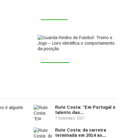
27 ABRIL, 2023
ROBERTO RIVELINO PUBLICA O
LIVRO ‘PENSAR O GUARDA-REDES’
ISTA AO
30 JULHO, 2019
 DE
GUARDA-REDES DE FUTEBOL:
TREINO E JOGO – LIVRO IDENTIFICA
O COMPORTAMENTO DA POSIÇÃO
Rute Costa: “Em Portugal o
talento das...
7 Setembro, 2017
Rute Costa: da carreira
terminada em 2014 ao...