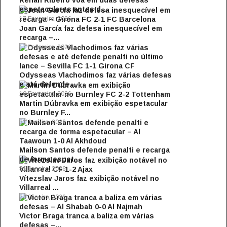
Renan Ribeiro voa em duas defesas
espetaculares antes d...
17 Fevereiro, 2026
Joan García faz defesa inesquecível em
recarga –...
17 Fevereiro, 2026
Odysseas Vlachodimos faz várias defesas
e até defende...
10 Fevereiro, 2026
Martin Dúbravka em exibição espetacular
no Burnley F...
31 Janeiro, 2026
Mailson Santos defende penalti e recarga
de forma espet...
31 Janeiro, 2026
Vítezslav Jaros faz exibição notável no
Villarreal ...
24 Janeiro, 2026
Victor Braga tranca a baliza em várias
defesas –...