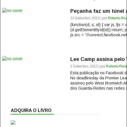
Peçanha faz um túnel
23 Setembro, 2013 | por
Roberto Riv
(function(d, s, id) { var js, fjs
(d.getElementById(id)) return; j
js.src = “//connect.facebook.net
Lee Camp assina pelo
2 Setembro, 2013 | por
Roberto Rivel
Esta publicação no Facebook
No deadlineday da Premier Lea
assinou pelo West Bromwich Al
dos Guarda-Redes nas redes so
ADQUIRA O LIVRO