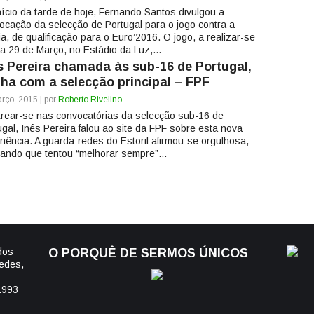
nício da tarde de hoje, Fernando Santos divulgou a
ocação da selecção de Portugal para o jogo contra a
ia, de qualificação para o Euro’2016. O jogo, a realizar-se
ia 29 de Março, no Estádio da Luz,...
s Pereira chamada às sub-16 de Portugal,
ha com a selecção principal – FPF
rço, 2015 | por
Roberto Rivelino
trear-se nas convocatórias da selecção sub-16 de
ugal, Inês Pereira falou ao site da FPF sobre esta nova
riência. A guarda-redes do Estoril afirmou-se orgulhosa,
lando que tentou “melhorar sempre”...
dos
O PORQUÊ DE SERMOS ÚNICOS
edes,
1993