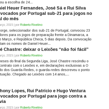
lou a escolha de 24...
iel Heuer Fernandes, José Sá e Rui Silva
vocados por Portugal sub-21 para jogos no
al do mês
rço, 2015 | por
Roberto Rivelino
Jorge, seleccionador dos sub-21 de Portugal, convocou 23
dores para os jogos de preparação frente a Dinamarca, a
e Março, e República Checa, 5 dias depois. Da convocação
tam os nomes de Daniel Heuer...
é Chastre: deixar o Leixões “não foi fácil”
rço, 2015 | por
Roberto Rivelino
meses do final da Segunda Liga, José Chastre rescindiu o
contrato com o Leixões e, em declarações exclusivas a O
o dos Guarda-Redes, o guarda-redes descreveu o ponto
ituação. Chegado ao Leixões com 14 anos,...
hony Lopes, Rui Patrício e Hugo Ventura
vocados por Portugal para jogo contra a
via
rço, 2015 | por
Roberto Rivelino