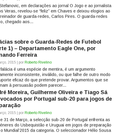
 Stefanovic, em declarações ao jornal O Jogo e ao jornalista
os Veras, revelou-se “feliz” em Chaves e deixou elogios ao
treinador de guarda-redes, Carlos Pires. O guarda-redes
io, chegado aos...
ácias sobre o Guarda-Redes de Futebol
rte 1) – Departamento Eagle One, por
nando Ferreira
rço, 2015 | por
Roberto Rivelino
falácia é uma espécie de mentira, é um argumento
camente inconsistente, inválido, ou que falhe de outro modo
uporte eficaz do que pretende provar. Argumentos que se
inam à persuasão podem parecer...
ré Moreira, Guilherme Oliveira e Tiago Sá
vocados por Portugal sub-20 para jogos de
paração
rço, 2015 | por
Roberto Rivelino
 e 31 de Março, a selecção sub-20 de Portugal enfrenta as
éneres do Usbequistão e Uruguai em jogos de preparação
 o Mundial’2015 da categoria. O seleccionador Hélio Sousa