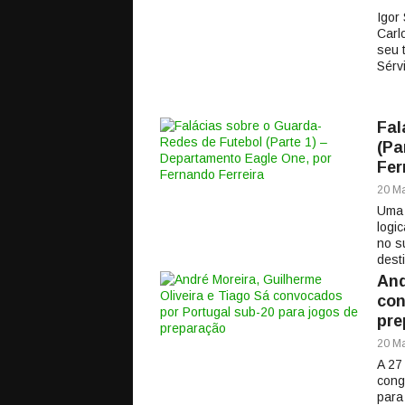
Igor
Carl
seu 
Sérv
Fal
(Pa
Fer
20 Ma
Uma 
logi
no s
dest
And
con
pre
20 Ma
A 27
cong
para