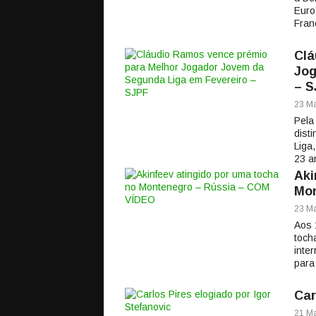
Euro
Franç
Clá
Jog
– S
23 Ma
Pela
dist
Liga
23 a
Aki
Mon
23 Ma
Aos 
toch
inte
para 
Car
21 Ma