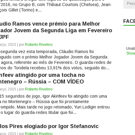
’2016, no Grupo B, com Thibaut Courtois (Chelsea), Jean-
ois Gillet (Torino) e...
FAC
udio Ramos vence prémio para Melhor
ador Jovem da Segunda Liga em Fevereiro
JPF
rço, 2015 | por
Roberto Rivelino
Unabl
 segunda vez esta temporada, Cláudio Ramos foi
Show
inguido com o prémio Melhor Jogador Jovem da Segunda
, agora, referente ao mês de Fevereiro. O guarda-redes de
nos do Tondela recebeu 13,91% dos votos, seguido do...
nfeev atingido por uma tocha no
tenegro – Rússia – COM VÍDEO
rço, 2015 | por
Roberto Rivelino
15 segundos de jogo, Igor Akinfeev foi atingido com uma
a no Montenegro – Rússia que foi prontamente
rrompido. Mais tarde no jogo retomado, Yuri Lodigin entrou
o lugar do guarda-redes titular que foi...
los Pires elogiado por Igor Stefanovic
rço, 2015 | por
Roberto Rivelino