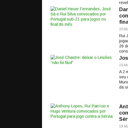
reve
Dan
con
fin
20 Ma
Rui 
joga
26 d
cons
Jos
19 Ma
A 2 
seu 
Mund
da s
Ant
con
Sér
19 Ma