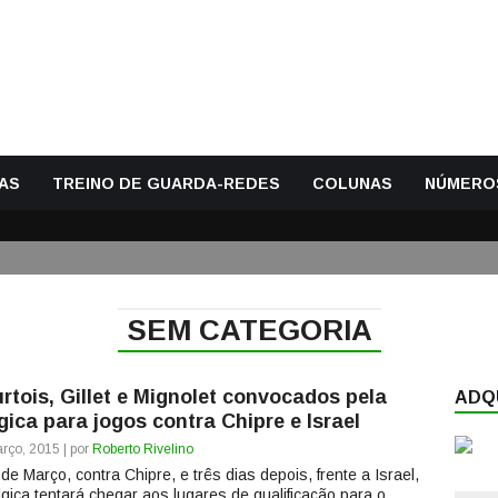
AS
TREINO DE GUARDA-REDES
COLUNAS
NÚMERO
SEM CATEGORIA
rtois, Gillet e Mignolet convocados pela
ADQU
gica para jogos contra Chipre e Israel
rço, 2015 | por
Roberto Rivelino
de Março, contra Chipre, e três dias depois, frente a Israel,
lgica tentará chegar aos lugares de qualificação para o