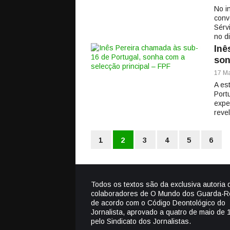
No i
conv
Sérv
no d
Inê
son
17 Ma
A es
Port
expe
reve
1
2
3
4
5
6
Todos os textos são da exclusiva autoria 
colaboradores de O Mundo dos Guarda-R
de acordo com o Código Deontológico do
Jornalista, aprovado a quatro de maio de 
pelo Sindicato dos Jornalistas.