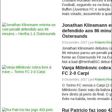
Cristiano Ronaldo venceu a Bol
Football, seguindo-se na lista 
Buffon (Juventus FC e seleção d
mais votado, assumindo a quart
Jonathan Klinsmann es
defendido aos 86 minu
Östersunds
8 Dezembro, 2017 | por
Roberto Rive
Jonathan Klinsmann debutou c
86 minutos parou um penalti p
frente ao Östersunds FK na Eur
Not a bad @HerthaBSC debut ton
Vanja Milinkovic cobra 
FC 2-0 Carpi
6 Dezembro, 2017 | por
Roberto Rive
O Torino FC vencia o Carpi (2-0
Milinkovic-Savic saiu da baliz
livre direto já perto do final. 
êxito na batida, tendo enviado a
Rui Patrício faz jogo 4