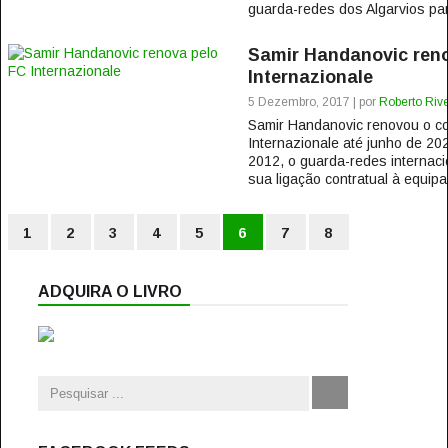
guarda-redes dos Algarvios part
Samir Handanovic ren
Internazionale
5 Dezembro, 2017 | por
Roberto Rive
Samir Handanovic renovou o co
Internazionale até junho de 20
2012, o guarda-redes internaci
sua ligação contratual à equipa
1
2
3
4
5
6
7
8
ADQUIRA O LIVRO