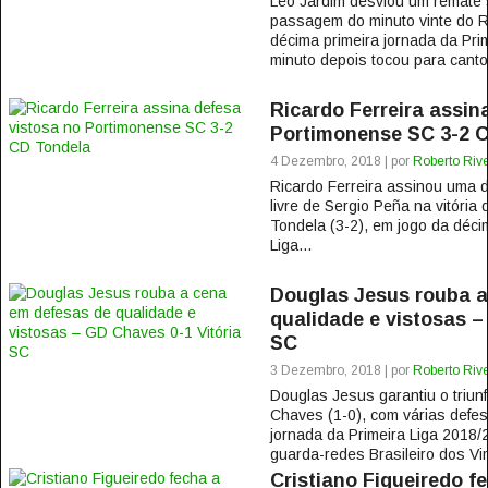
Léo Jardim desviou um remate
passagem do minuto vinte do R
décima primeira jornada da Pri
minuto depois tocou para canto
Ricardo Ferreira assin
Portimonense SC 3-2 
4 Dezembro, 2018 | por
Roberto Rive
Ricardo Ferreira assinou uma 
livre de Sergio Peña na vitóri
Tondela (3-2), em jogo da déci
Liga...
Douglas Jesus rouba a
qualidade e vistosas –
SC
3 Dezembro, 2018 | por
Roberto Rive
Douglas Jesus garantiu o triunf
Chaves (1-0), com várias defes
jornada da Primeira Liga 2018/2
guarda-redes Brasileiro dos Vi
Cristiano Figueiredo f