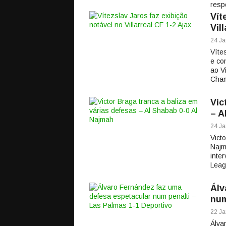
resp
Vít
Vil
24 Ja
Víte
e con
ao V
Cham
Vic
– A
24 Ja
Vict
Najm
inte
Leag
Álv
num
22 Ja
Álva