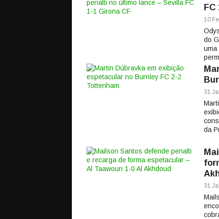
FC 
10 Fe
Odys
do G
uma 
perm
Mar
Bur
31 Ja
Mart
exib
cons
da P
Mai
for
Ak
31 Ja
Mail
enco
cobr