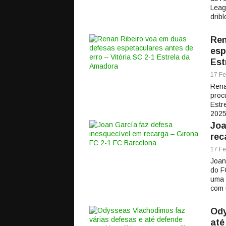
Leag
drib
Ren
esp
Est
17 Fe
Rena
proc
Estr
2025
Joa
rec
17 Fe
Joan
do F
uma 
com 
Ody
até