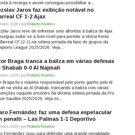
osta à recarga e assim conseguiu possibilitar a...
ezslav Jaros faz exibição notável no
larreal CF 1-2 Ajax
neiro, 2026 | por
Roberto Rivelino
szlav Jaros teve de enfrentar sete afrontas à baliza do Ajax
seguiu exibir-se a bom nível para permitir a vitória frente
illarreal CF (2-1) na sétima jornada da fase de grupos da
pions League 2025/2026. Veja...
tor Braga tranca a baliza em várias defesas
l Shabab 0-0 Al Najmah
neiro, 2026 | por
Roberto Rivelino
or Braga foi o máximo responsável pelo ponto ganho pelo Al
ah na visita ao Al Shabab, trancando a baliza com várias
rvenções naquele encontro da décima sétima jornada da Pro
ue Saudita 2025/2026. Veja os...
aro Fernández faz uma defesa espetacular
 penalti – Las Palmas 1-1 Deportivo
neiro, 2026 | por
Roberto Rivelino
ro Fernández voou para defender uma grande penalidade