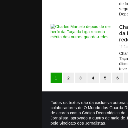
de f
segu
Depo
Cha
da 
red
11 Ja
Char
Taça
últi
teve
1
2
3
4
5
6
Todos os textos são da exclusiva autoria 
colaboradores de O Mundo dos Guarda-R
de acordo com o Código Deontológico do
Jornalista, aprovado a quatro de maio de 
pelo Sindicato dos Jornalistas.