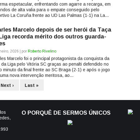
orma espetacular, enfrentando com agarre a recarga, em
ndos de alta valia para o empate conseguido pelo
rtivo La Coruña frente ao UD Las Palmas (1-1) na La...
rles Marcelo depois de ser herói da Taça
Liga recorda mérito dos outros guarda-
es
neiro, 2026 | por
Roberto Rivelino
les Marcelo foi o principal protagonista da conquista da
 da Liga pelo Vitória SC graças ao penalti defendido no
mo minuto da final frente ao SC Braga (2-1) e após o jogo
 uma nova intervenção meritosa, ao...
Next ›
Last »
dos
O PORQUÊ DE SERMOS ÚNICOS
edes,
1993