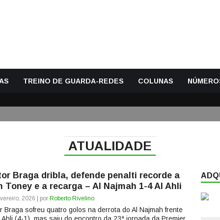
AS
TREINO DE GUARDA-REDES
COLUNAS
NÚMERO
ATUALIDADE
tor Braga dribla, defende penalti recorde a
ADQU
n Toney e a recarga – Al Najmah 1-4 Al Ahli
vereiro, 2026 | por
Roberto Rivelino
or Braga sofreu quatro golos na derrota do Al Najmah frente
l Ahli (4-1), mas saiu do encontro da 23ª jornada da Premier