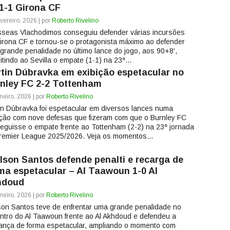
1-1 Girona CF
vereiro, 2026 | por
Roberto Rivelino
seas Vlachodimos conseguiu defender várias incursões
irona CF e tornou-se o protagonista máximo ao defender
grande penalidade no último lance do jogo, aos 90+8′,
itindo ao Sevilla o empate (1-1) na 23ª...
tin Dúbravka em exibição espetacular no
nley FC 2-2 Tottenham
neiro, 2026 | por
Roberto Rivelino
in Dúbravka foi espetacular em diversos lances numa
ição com nove defesas que fizeram com que o Burnley FC
eguisse o empate frente ao Tottenham (2-2) na 23ª jornada
remier League 2025/2026. Veja os momentos...
lson Santos defende penalti e recarga de
ma espetacular – Al Taawoun 1-0 Al
hdoud
neiro, 2026 | por
Roberto Rivelino
son Santos teve de enfrentar uma grande penalidade no
ntro do Al Taawoun frente ao Al Akhdoud e defendeu a
ança de forma espetacular, ampliando o momento com