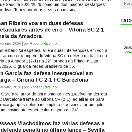
ue Saudita 2025/2026 como um dos maiores destaques:
lou Ivan Toney por duas vezes na mesma...
FAC
an Ribeiro voa em duas defesas
etaculares antes de erro – Vitória SC 2-1
rela da Amadora
vereiro, 2026 | por
Roberto Rivelino
Unabl
n Ribeiro foi espetacular em duas intervenções em voo a
Show
urar conter o ímpeto do Vitória SC na defesa da baliza do
ela da Amadora (2-1) na 22ª jornada da Primeira Liga
/2026. O guarda-redes Brasileiro de 35...
n García faz defesa inesquecível em
arga – Girona FC 2-1 FC Barcelona
vereiro, 2026 | por
Roberto Rivelino
 García foi autor de um momento inesquecível na derrota
C Barcelona frente ao Girona CF (2-1), ao atirar-se para
recarga após defesa incompleta e assim evitar um golo
um movimento espetacular no jogo da 24ª...
sseas Vlachodimos faz várias defesas e
 defende penalti no último lance – Sevilla