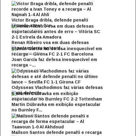
Victor Braga dribla, defende penalti
recorde a Ivan Ton...
21 Fevereiro, 2026
Renan Ribeiro voa em duas defesas
espetaculares antes d...
17 Fevereiro, 2026
Joan García faz defesa inesquecível em
recarga –...
17 Fevereiro, 2026
Odysseas Vlachodimos faz várias defesas
e até defende...
10 Fevereiro, 2026
Martin Dúbravka em exibição espetacular
no Burnley F...
31 Janeiro, 2026
Mailson Santos defende penalti e recarga