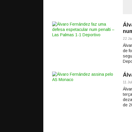
Álv
num
22 Ja
Álva
de f
segu
Depo
Álv
11 Ju
Álva
terç
deza
de 2