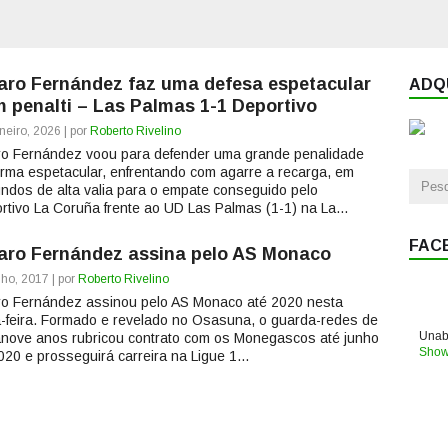
aro Fernández faz uma defesa espetacular
ADQU
 penalti – Las Palmas 1-1 Deportivo
neiro, 2026 | por
Roberto Rivelino
ro Fernández voou para defender uma grande penalidade
orma espetacular, enfrentando com agarre a recarga, em
ndos de alta valia para o empate conseguido pelo
rtivo La Coruña frente ao UD Las Palmas (1-1) na La...
FAC
aro Fernández assina pelo AS Monaco
lho, 2017 | por
Roberto Rivelino
ro Fernández assinou pelo AS Monaco até 2020 nesta
a-feira. Formado e revelado no Osasuna, o guarda-redes de
Unabl
nove anos rubricou contrato com os Monegascos até junho
Show
020 e prosseguirá carreira na Ligue 1...