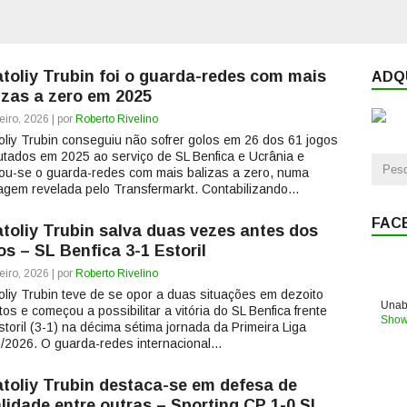
toliy Trubin foi o guarda-redes com mais
ADQU
izas a zero em 2025
eiro, 2026 | por
Roberto Rivelino
oliy Trubin conseguiu não sofrer golos em 26 dos 61 jogos
utados em 2025 ao serviço de SL Benfica e Ucrânia e
ou-se o guarda-redes com mais balizas a zero, numa
agem revelada pelo Transfermarkt. Contabilizando...
FAC
toliy Trubin salva duas vezes antes dos
os – SL Benfica 3-1 Estoril
eiro, 2026 | por
Roberto Rivelino
oliy Trubin teve de se opor a duas situações em dezoito
Unabl
tos e começou a possibilitar a vitória do SL Benfica frente
Show
storil (3-1) na décima sétima jornada da Primeira Liga
/2026. O guarda-redes internacional...
toliy Trubin destaca-se em defesa de
lidade entre outras – Sporting CP 1-0 SL