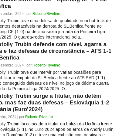
fica
zembro, 2024 | por
Roberto Rivelino
oliy Trubin teve uma defesa de qualidade num hat-trick de
ntos destacáveis na derrota do SL Benfica frente ao
ting CP (1-0) na décima sexta jornada da Primeira Liga
/2025. O guarda-redes internacional pela...
toliy Trubin defende com nível, agarra a
a e faz defesas de circunstância – AFS 1-1
Benfica
zembro, 2024 | por
Roberto Rivelino
oliy Trubin teve que intervir por várias ocasiões para
ibilitar o empate do SL Benfica frente ao AFS SAD (1-1),
o conseguido defesas de nível no jogo da décima quarta
ada da Primeira Liga 2024/2025. O...
toliy Trubin surge a titular, não detém
o, mas faz duas defesas – Eslováquia 1-2
ânia (Euro’2024)
nho, 2024 | por
Roberto Rivelino
liy Trubin foi colocado a titular da baliza da Ucrânia frente
lováquia (2-1), no Euro’2024 após os erros de Andriy Lunin
te à Roménia (0-3) e teve uma exibição com positivos e