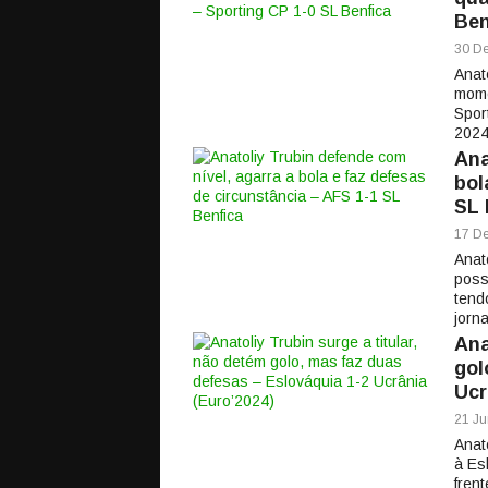
Ben
30 De
Anat
mome
Spor
2024
Ana
bol
SL 
17 De
Anat
poss
tend
jorn
Ana
gol
Ucr
21 Ju
Anato
à Es
fren