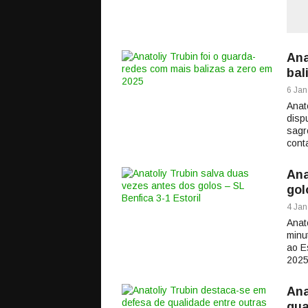
Ana
bal
6 Jan
Anat
disp
sagr
cont
Ana
gol
4 Jan
Anat
minu
ao E
2025
Ana
qua