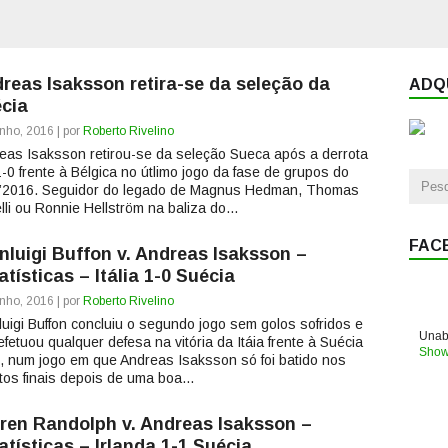
reas Isaksson retira-se da seleção da
ADQU
cia
nho, 2016 | por
Roberto Rivelino
eas Isaksson retirou-se da seleção Sueca após a derrota
1-0 frente à Bélgica no útlimo jogo da fase de grupos do
’2016. Seguidor do legado de Magnus Hedman, Thomas
lli ou Ronnie Hellström na baliza do...
FAC
nluigi Buffon v. Andreas Isaksson –
atísticas – Itália 1-0 Suécia
nho, 2016 | por
Roberto Rivelino
luigi Buffon concluiu o segundo jogo sem golos sofridos e
Unabl
efetuou qualquer defesa na vitória da Itáia frente à Suécia
Show
), num jogo em que Andreas Isaksson só foi batido nos
tos finais depois de uma boa...
ren Randolph v. Andreas Isaksson –
atísticas – Irlanda 1-1 Suécia