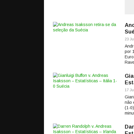
And
Sué
23 Ju
Andr
por 
Euro
Rave
Gia
Est
17 Ju
Gian
não 
(1-0
minu
Dar
Est