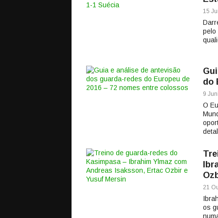
15 Ju
Darr
pelo
qual
Gui
do 
9 Jun
O Eu
Mund
opor
deta
Tre
Ibr
Ozb
21 Ou
Ibra
os g
numa