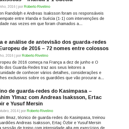
nho, 2016 | por
Roberto Rivelino
en Randolph e Andreas Isaksson foram os responsáveis
 empate entre Irlanda e Suécia (1-1) com intervenções de
idade nas vezes em que foram chamados a...
a e análise de antevisão dos guarda-redes
Europeu de 2016 – 72 nomes entre colossos
ho, 2016 | por
Roberto Rivelino
ropeu de 2016 começa na França a dez de junho e O
o dos Guarda-Redes traz aos seus leitores a
tunidade de conhecer vários detalhes, considerações e
lhes exclusivos sobre os guardiões que vão procurar a...
ino de guarda-redes do Kasimpasa –
ahim Ylmaz com Andreas Isaksson, Ertac
ir e Yusuf Mersin
tubro, 2014 | por
Roberto Rivelino
him Ilmaz, técnico de guarda-redes do Kasimpasa, treinou
uardiões Andreas Isaksson, Ertaç Özbir e Yusuf Mersin
 sessão de treino com intensidade alta em exercícios de