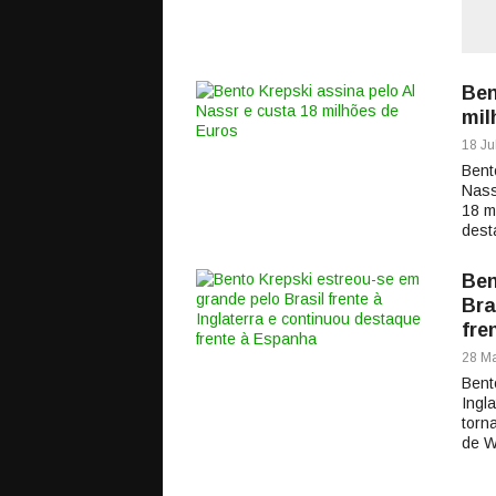
Ben
mil
18 Ju
Bent
Nass
18 m
dest
Ben
Bra
fre
28 Ma
Bent
Ingl
torn
de W