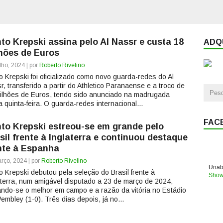
to Krepski assina pelo Al Nassr e custa 18
ADQU
hões de Euros
lho, 2024 | por
Roberto Rivelino
o Krepski foi oficializado como novo guarda-redes do Al
r, transferido a partir do Athletico Paranaense e a troco de
ilhões de Euros, tendo sido anunciado na madrugada
a quinta-feira. O guarda-redes internacional...
FAC
to Krepski estreou-se em grande pelo
sil frente à Inglaterra e continuou destaque
nte à Espanha
rço, 2024 | por
Roberto Rivelino
Unabl
o Krepski debutou pela seleção do Brasil frente à
Show
aterra, num amigável disputado a 23 de março de 2024,
ando-se o melhor em campo e a razão da vitória no Estádio
embley (1-0). Três dias depois, já no...