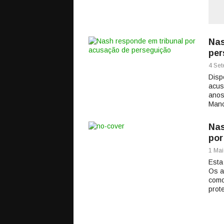
Nas
per
4 Set
Disp
acus
anos
Manc
Nas
por
1 Mai
Esta
Os a
como
prot