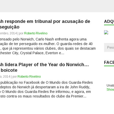
h responde em tribunal por acusação de
ADQU
seguição
embro, 2014 | por
Roberto Rivelino
ensado pelo Norwich, Carlo Nash enfrenta agora uma
ação de ter perseguido ex-mulher. O guarda-redes de 40
, que já representou vários clubes, dos quais se destacam
hester City, Crystal Palace, Everton e...
FAC
h lidera Player of the Year do Norwich…
 boicote
o, 2014 | por
Roberto Rivelino
 publicação no Facebook de O Mundo dos Guarda-Redes
Unabl
deptos do Norwich já despertaram a ira de John Ruddy,
Show
 O Mundo dos Guarda-Redes lhe informou, e agora, em
esto contra os maus resultados do clube da Premier...