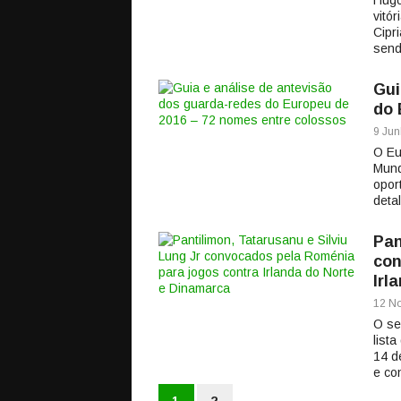
Hugo
vitó
Cipr
sendo
Gui
do 
9 Jun
O Eu
Mund
opor
deta
Pan
con
Irl
12 No
O se
list
14 d
e co