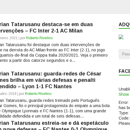
rian Tatarusanu destaca-se em duas
ADQU
ervenções – FC Inter 2-1 AC Milan
neiro, 2021 | por
Roberto Rivelino
ian Tatarusanu foi destaque com duas intervenções de
ce na derrota do AC Milan frente ao FC Inter (2-1), no jogo
quartos-de-final da Coppa Italia 2020/2021. Veja o primeiro
nto a partir dos catorze segundos e o...
FAC
rian Tatarusanu: guarda-redes de César
es brilha em várias defesas e penalti
endido – Lyon 1-1 FC Nantes
Unabl
ubro, 2018 | por
Roberto Rivelino
Show 
ian Tatarusanu, guarda-redes treinado pelo Português
Error:
r Gomes, foi o principal protagonista do empate a uma bola
has b
e Olympique Lyonnais e FC Nantes (1-1), com uma grande
Type:
lidade defendida e um total de seis defesas...
Code:
rian Tatarusanu estreia-se e dá espetáculo
Please
 nove defesas – FC Nantes 0-1 Olympique