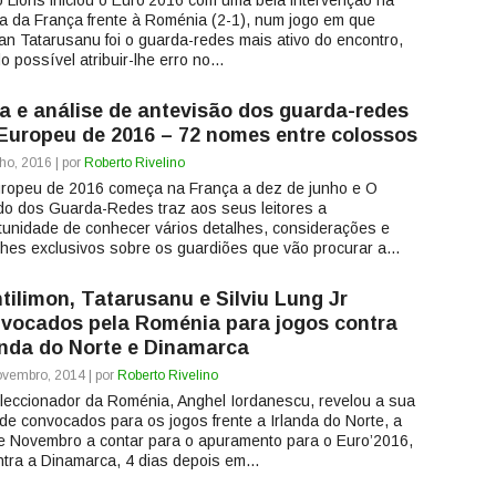
 Lloris iniciou o Euro’2016 com uma bela intervenção na
ria da França frente à Roménia (2-1), num jogo em que
ian Tatarusanu foi o guarda-redes mais ativo do encontro,
 possível atribuir-lhe erro no...
a e análise de antevisão dos guarda-redes
Europeu de 2016 – 72 nomes entre colossos
ho, 2016 | por
Roberto Rivelino
ropeu de 2016 começa na França a dez de junho e O
o dos Guarda-Redes traz aos seus leitores a
tunidade de conhecer vários detalhes, considerações e
lhes exclusivos sobre os guardiões que vão procurar a...
tilimon, Tatarusanu e Silviu Lung Jr
vocados pela Roménia para jogos contra
anda do Norte e Dinamarca
vembro, 2014 | por
Roberto Rivelino
leccionador da Roménia, Anghel Iordanescu, revelou a sua
a de convocados para os jogos frente a Irlanda do Norte, a
e Novembro a contar para o apuramento para o Euro’2016,
ntra a Dinamarca, 4 dias depois em...