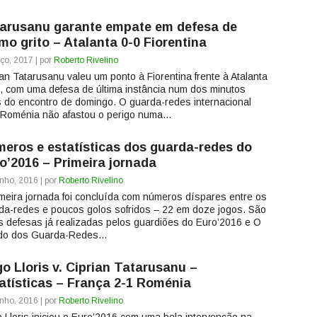
arusanu garante empate em defesa de
imo grito – Atalanta 0-0 Fiorentina
ço, 2017 | por
Roberto Rivelino
ian Tatarusanu valeu um ponto à Fiorentina frente à Atalanta
), com uma defesa de última instância num dos minutos
is do encontro de domingo. O guarda-redes internacional
 Roménia não afastou o perigo numa...
eros e estatísticas dos guarda-redes do
o’2016 – Primeira jornada
nho, 2016 | por
Roberto Rivelino
imeira jornada foi concluída com números díspares entre os
da-redes e poucos golos sofridos – 22 em doze jogos. São
s defesas já realizadas pelos guardiões do Euro’2016 e O
o dos Guarda-Redes...
o Lloris v. Ciprian Tatarusanu –
atísticas – França 2-1 Roménia
nho, 2016 | por
Roberto Rivelino