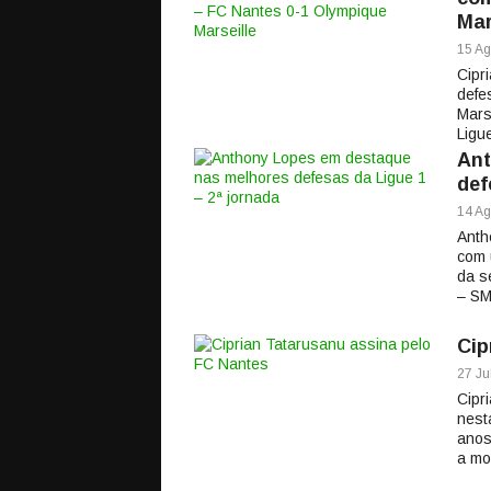
Mar
15 Ag
Cipr
defe
Mars
Ligu
Ant
def
14 Ag
Anth
com 
da s
– SM
Cip
27 Ju
Cipr
nest
anos
a mo