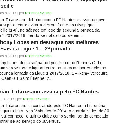
seille
osto, 2017 | por
Roberto Rivelino
ian Tatarusanu debutou com o FC Nantes e assinou nove
sas para tentar evitar a derrota frente ao Olympique
eille (1-0), no sábado em jogo da segunda jornada da
e 1 2017/2018. Tendo-se notabilizou-se em...
hony Lopes em destaque nas melhores
esas da Ligue 1 – 2ª jornada
osto, 2017 | por
Roberto Rivelino
ony Lopes deu a vitória ao Lyon frente ao Rennes (2-1),
um voo vistoso e figurou entre as cinco melhores defesas
egunda jornada da Ligue 1 2017/2018. 1 – Remy Vercoutre
 Caen 0-1 Saint-Étienne; 2...
rian Tatarusanu assina pelo FC Nantes
lho, 2017 | por
Roberto Rivelino
ian Tatarusanu foi contratado pelo FC Nantes à Fiorentina
a quinta-feira. Nos Viola desde 2014, o guarda-redes de 30
 vai conhecer o quinto clube como sénior, tendo começado
strar-se ao serviço do Juventus...