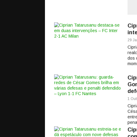
Cip
int
29 Ja
Cipr
real
dos 
mome
Cip
Gom
def
1 Out
Cipr
Césa
entr
pena
Cip
com