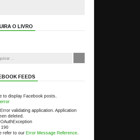
IRA O LIVRO
EBOOK FEEDS
e to display Facebook posts.
error
 Error validating application. Application
een deleted.
 OAuthException
 190
 refer to our
Error Message Reference
.