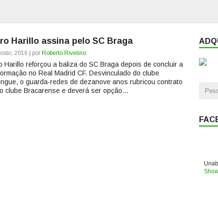
ro Harillo assina pelo SC Braga
ADQU
osto, 2016 | por
Roberto Rivelino
o Harillo reforçou a baliza do SC Braga depois de concluir a
formação no Real Madrid CF. Desvinculado do clube
ngue, o guarda-redes de dezanove anos rubricou contrato
o clube Bracarense e deverá ser opção...
FAC
Unabl
Show