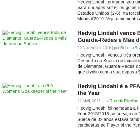
Hedvig Lindahl protagonizou u
para-um após sofrer os golos n
Estados Unidos (2-0), na terce
Mundial’2019. Veja o momento a 
Hedvig Lindahl vence 
Guarda-Redes e Mãe d
22 Novembro, 2016 | por
Roberto Riv
Hedvig Lindahl venceu três pré
Desporto na Suécia reclamando 
de Diamante, Guarda-Redes do
que dividiu com a sua esposa Sa
Hedvig Lindahl é a PF
the Year
21 Abril, 2016 | por
Roberto Rivelino
Hedvig Lindahl foi nomeada a 
Year 2015/2016 ao serviço do 
Sueca de 32 anos estava tamb
candidatas ao Player of the Ye