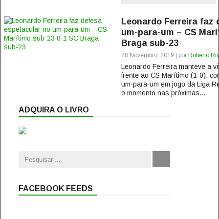
Leonardo Ferreira faz 
um-para-um – CS Marít
Braga sub-23
28 Novembro, 2019 | por
Roberto Riv
Leonardo Ferreira manteve a v
frente ao CS Marítimo (1-0), c
um-para-um em jogo da Liga R
o momento nas próximas...
ADQUIRA O LIVRO
FACEBOOK FEEDS