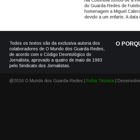
Na Colômbia tomou-se a inici
do Guarda-Redes de Futebol
homenagem a Miguel Calero
devido a um enfarte. A data 
Todos os textos são da exclusiva autoria dos
O PORQ
colaboradores de O Mundo dos Guarda-Redes,
de acordo com o Código Deontológico do
Jornalista, aprovado a quatro de maio de 1993
pelo Sindicato dos Jornalistas.
@2016 O Mundo dos Guarda-Redes |
Ficha Técnica
| Desenvolv