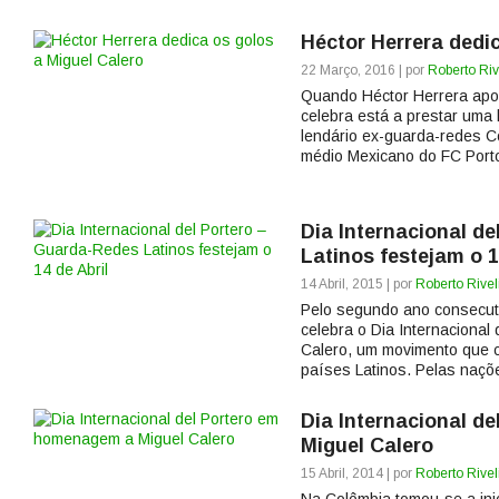
Héctor Herrera dedi
22 Março, 2016 | por
Roberto Riv
Quando Héctor Herrera apo
celebra está a prestar uma
lendário ex-guarda-redes C
médio Mexicano do FC Porto
Dia Internacional d
Latinos festejam o 1
14 Abril, 2015 | por
Roberto Rivel
Pelo segundo ano consecu
celebra o Dia Internaciona
Calero, um movimento que 
países Latinos. Pelas naçõ
Dia Internacional d
Miguel Calero
15 Abril, 2014 | por
Roberto Rivel