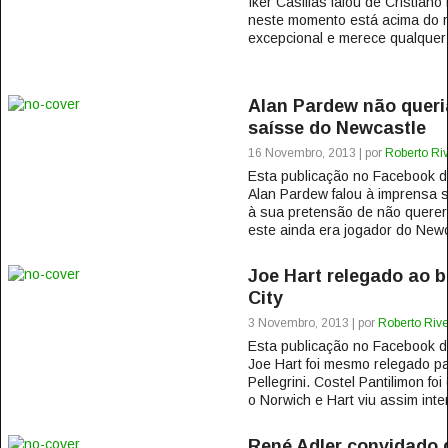
Iker Casillas falou de Cristian
neste momento está acima do r
excepcional e merece qualquer t
Alan Pardew não queri
saísse do Newcastle
16 Novembro, 2013 | por
Roberto Riv
Esta publicação no Facebook
Alan Pardew falou à imprensa s
à sua pretensão de não querer 
este ainda era jogador do Newca
Joe Hart relegado ao 
City
3 Novembro, 2013 | por
Roberto Rive
Esta publicação no Facebook
Joe Hart foi mesmo relegado p
Pellegrini. Costel Pantilimon foi 
o Norwich e Hart viu assim inte
René Adler convidado 