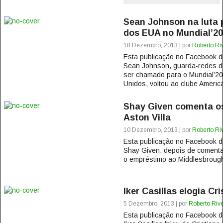
Sean Johnson na luta p
dos EUA no Mundial’2
18 Dezembro, 2013 | por
Roberto Ri
Esta publicação no Facebook
Sean Johnson, guarda-redes do
ser chamado para o Mundial’20
Unidos, voltou ao clube Americ
Shay Given comenta o
Aston Villa
10 Dezembro, 2013 | por
Roberto Ri
Esta publicação no Facebook
Shay Given, depois de comenta
o empréstimo ao Middlesbrough 
Iker Casillas elogia Cr
5 Dezembro, 2013 | por
Roberto Rive
Esta publicação no Facebook