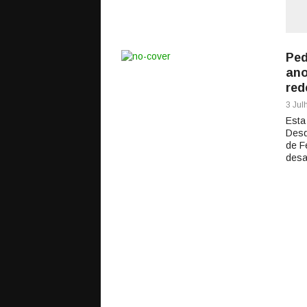
Ped
ano
red
3 Jul
Esta
Desd
de F
desaf