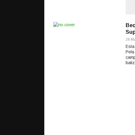
Beq
Sup
26 Ma
Esta
Pela
camp
bali