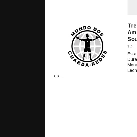
Tre
Ami
Sou
7 Jul
Esta
Dura
Mona
Leon
os...