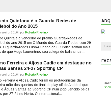
redo Quintana é o Guarda-Redes de
ADQU
ebol do Ano 2015
vereiro, 2016 | por
Roberto Rivelino
edo Quinta é o vencedor do prémio Guarda-Redes de
bol do ano 2015 em O Mundo dos Guarda-Redes com 29
s. O guarda-redes Luso-Cubano do FC Porto somou mais
s do que Hugo Laurentino, seu colega de baliza nos...
FAC
mo Ferreira e Aljosa Cudic em destaque no
as Santas 24-27 Sporting CP
vereiro, 2016 | por
Roberto Rivelino
o Ferreira e Aljosa Cudic foram os protagonistas da
Unabl
eira-mão dos quartos-de-final do play-off de Andebol que
Show
 o Águas Santas ao Sporting CP num jogo vencido pelos
s por 27-24 no Norte. O internacional...