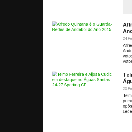
Alf
And
24 Fe
Alfr
Ande
voto
voto
Tel
Águ
23 Fe
Telm
prim
opôs
Leõe