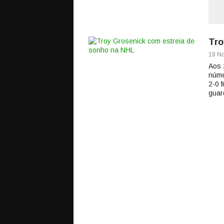
Tro
18 No
Aos 
núme
2-0 
guar