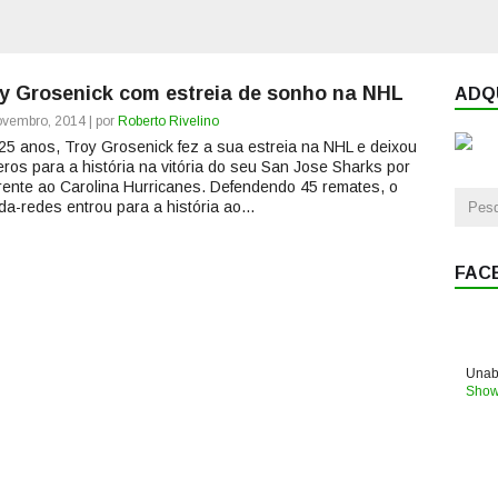
y Grosenick com estreia de sonho na NHL
ADQU
vembro, 2014 | por
Roberto Rivelino
25 anos, Troy Grosenick fez a sua estreia na NHL e deixou
ros para a história na vitória do seu San Jose Sharks por
frente ao Carolina Hurricanes. Defendendo 45 remates, o
da-redes entrou para a história ao...
FAC
Unabl
Show