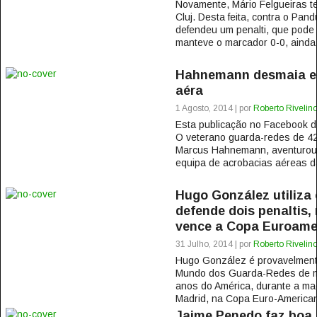
Novamente, Mário Felgueiras te
Cluj. Desta feita, contra o Pan
defendeu um penalti, que pode 
manteve o marcador 0-0, ainda 
Hahnemann desmaia em
aéra
1 Agosto, 2014 | por
Roberto Rivelin
Esta publicação no Facebook
O veterano guarda-redes de 42
Marcus Hahnemann, aventurou-
equipa de acrobacias aéreas d
Hugo González utiliza 
defende dois penaltis,
vence a Copa Euroame
31 Julho, 2014 | por
Roberto Rivelin
Hugo González é provavelment
Mundo dos Guarda-Redes de m
anos do América, durante a mad
Madrid, na Copa Euro-American
Jaime Penedo faz boa 