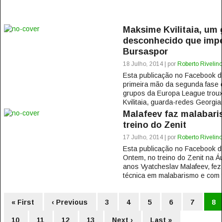
Maksime Kvilitaia, um
desconhecido que impe
Bursaspor
18 Julho, 2014 | por
Roberto Rivelin
Esta publicação no Facebook 
primeira mão da segunda fase d
grupos da Europa League trou
Kvilitaia, guarda-redes Georgia
Malafeev faz malabari
treino do Zenit
17 Julho, 2014 | por
Roberto Rivelin
Esta publicação no Facebook
Ontem, no treino do Zenit na Á
anos Vyatcheslav Malafeev, fe
técnica em malabarismo e com t
« First
‹ Previous
3
4
5
6
7
8
10
11
12
13
Next ›
Last »