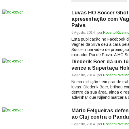
Luvas HO Soccer Ghott
apresentação com Vagn
Paiva
6 Agosto, 2014 | por
Roberto Rivelin
Esta publicação no Facebook
Vagner da Silva deu a cara pe
Soccer num video de promoção 
treinador Rui de Paiva. A HO So
Diederik Boer dá um t
vence a Supertaça Hol
4 Agosto, 2014 | por
Roberto Rivelin
Numa exibição sem grande trab
luvas, Diederik Boer, brilhou 
dentro da sua área, ainda o re
adivinhar que Nijland marcaria o
Mário Felgueiras defen
ao Cluj contra o Pandur
3 Agosto, 2014 | por
Roberto Rivelin