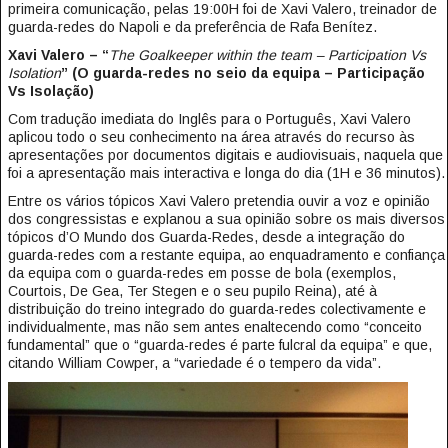
primeira comunicação, pelas 19:00H foi de Xavi Valero, treinador de
guarda-redes do Napoli e da preferência de Rafa Benítez.
Xavi Valero – “
The Goalkeeper within the team – Participation Vs
Isolation
” (O guarda-redes no seio da equipa – Participação
Vs Isolação)
Com tradução imediata do Inglês para o Português, Xavi Valero
aplicou todo o seu conhecimento na área através do recurso às
apresentações por documentos digitais e audiovisuais, naquela que
foi a apresentação mais interactiva e longa do dia (1H e 36 minutos).
Entre os vários tópicos Xavi Valero pretendia ouvir a voz e opinião
dos congressistas e explanou a sua opinião sobre os mais diversos
tópicos d’O Mundo dos Guarda-Redes, desde a integração do
guarda-redes com a restante equipa, ao enquadramento e confiança
da equipa com o guarda-redes em posse de bola (exemplos,
Courtois, De Gea, Ter Stegen e o seu pupilo Reina), até à
distribuição do treino integrado do guarda-redes colectivamente e
individualmente, mas não sem antes enaltecendo como “conceito
fundamental” que o “guarda-redes é parte fulcral da equipa” e que,
citando William Cowper, a “variedade é o tempero da vida”.