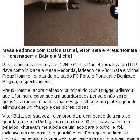
Mesa Redonda com Carlos Daniel, Vítor Baía e Preud’Homme
– Homenagem a Baía e a Michel
Passavam seis minutos das 22H e Carlos Daniel, jornalista da RTP,
dava como iniciada a Mesa Redonda, ladeado de Vítor Baía e Michel
Preud’Homme, lendas da baliza do FC Porto e Portugal e Benfica e
Bélgica, respectivamente.
Preud’Homme, agora treinador principal do Club Brugge, adiantou
que a “primeira coisa que um guarda-redes pensa é não sofrer
golos” e arrancou uma das maiores gargalhadas da plateia quando
afirmou que um “frango é das piores coisas”.
Vítor Baía, por sua vez, relembrou da precariedade do treino de
guarda-redes em Portugal na década de 90: “treinava saltos em
pelados, chutavam-me a bola de um lado para o outro” e, foi,
inclusive um dos primeiros guardiões em Portugal a pedirem um
treinador específico: Mlynarczyk, que realizava os treinos em regime