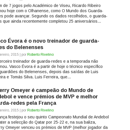
im de 7 jogos pelo Académico de Viseu, Ricardo Ribeiro
nou hoje com o Olhanense, como O Mundo dos Guarda-
s pode avançar. Segundo os dados recolhidos, o guarda-
s que ainda recentemente completou 25 aniversários...
co Évora é o novo treinador de guarda-
es do Belenenses
ereiro, 2015 | por
Roberto Rivelino
terceiro treinador de guarda-redes e a temporada não
inou. Vasco Évora é a partir de hoje o técnico específico
guardiões do Belenenses, depois das saídas de Luis
ira e Tomás Silva. Luis Ferreira, que...
erry Omeyer é campeão do Mundo de
ebol e vence prémios de MVP e melhor
rda-redes pela França
ereiro, 2015 | por
Roberto Rivelino
ança festejou o seu quinto Campeonato Mundial de Andebol
ater a selecção do Qatar por 25-22 e, na sua baliza,
rry Omeyer venceu os prémios de MVP (melhor jogador da