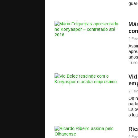
guar
Már
con
2 Fev
Assi
apre
anos
Turc
Vid
emp
2 Fev
Os n
nada
Eslo
o fut
Ric
2 Fev