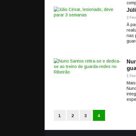
comp
Júl
2 Fev
À pa
real
nas 
guar
Nun
gua
1 Fev
Mais
Nuno
inte
espe
1
2
3
4