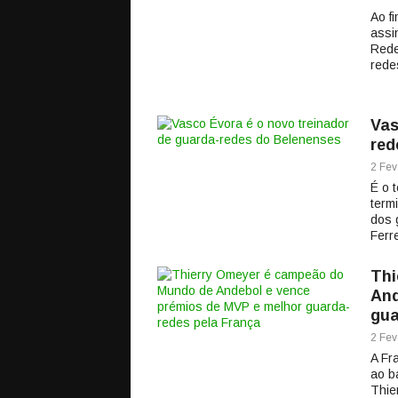
Ao f
assi
Rede
rede
Vas
red
2 Fev
É o 
term
dos 
Ferre
Thi
And
gua
2 Fev
A Fr
ao b
Thie