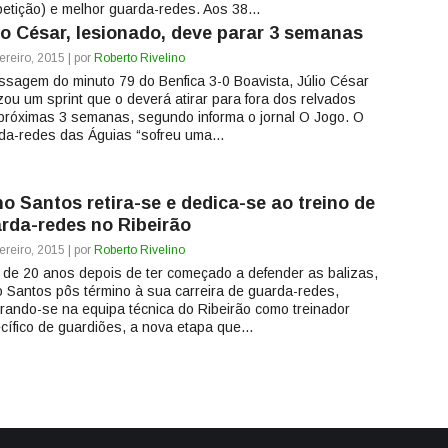
etição) e melhor guarda-redes. Aos 38...
io César, lesionado, deve parar 3 semanas
ereiro, 2015 | por
Roberto Rivelino
ssagem do minuto 79 do Benfica 3-0 Boavista, Júlio César
izou um sprint que o deverá atirar para fora dos relvados
próximas 3 semanas, segundo informa o jornal O Jogo. O
da-redes das Águias “sofreu uma...
o Santos retira-se e dedica-se ao treino de
rda-redes no Ribeirão
ereiro, 2015 | por
Roberto Rivelino
 de 20 anos depois de ter começado a defender as balizas,
 Santos pôs término à sua carreira de guarda-redes,
grando-se na equipa técnica do Ribeirão como treinador
cífico de guardiões, a nova etapa que...