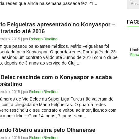
da-redes que ainda na semana passada fez 21...
FAC
io Felgueiras apresentado no Konyaspor –
tratado até 2016
ereiro, 2015 | por
Roberto Rivelino
m que passou os exames médicos, Mário Felgueiras foi
Unabl
sentado pelo Konyaspor. O guarda-redes Português de 28
Show
 assinou um contrato válido até Junho de 2016 com o clube
o, depois de 3 anos ao serviço do Cluj,...
 Belec rescinde com o Konyaspor e acaba
réstimo
ereiro, 2015 | por
Roberto Rivelino
úmeros de Vid Belec na Super Liga Turca não valeram de
 com a chegada de Mário Felgueiras. O guarda-redes
veno rescindiu o seu contrato e voltou ao Inter, ficando com
uro por definir. Com 14 jogos, 7 jogos sem...
ardo Ribeiro assina pelo Olhanense
ereiro, 2015 | por
Roberto Rivelino