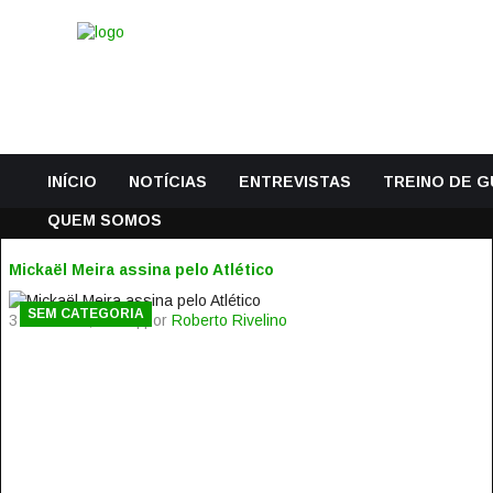
INÍCIO
NOTÍCIAS
ENTREVISTAS
TREINO DE 
QUEM SOMOS
Mickaël Meira assina pelo Atlético
SEM CATEGORIA
3 Fevereiro, 2015 | por
Roberto Rivelino