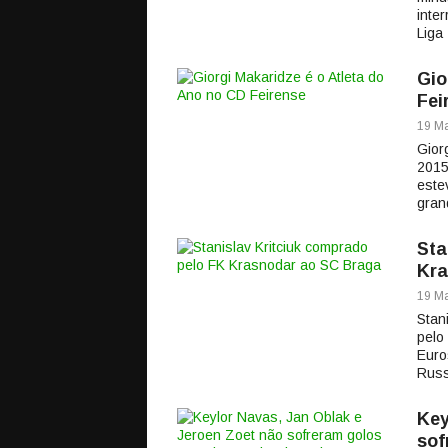
inte
Liga
Gio
Fei
19 Ma
Gior
2015
este
gran
Sta
Kra
19 Ma
Stani
pelo
Euro
Russ
Key
sof