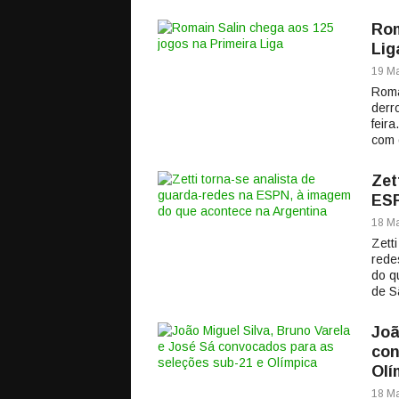
Rom
Lig
19 Ma
Roma
derr
feir
com 
Zet
ESP
18 Ma
Zett
rede
do q
de S
Joã
con
Olí
18 Ma