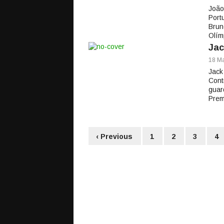
João
Port
Brun
Olím
Jac
18 Ma
Jack
Cont
guar
Prem
‹ Previous
1
2
3
4