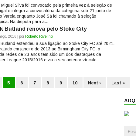
 Miguel Silva foi convocado pela primeira vez à seleção de
ugal e integra a convocatória da categoria sub-21 junto de
o Varela enquanto José Sá foi chamado à seleção
pica. Na disputa para a...
k Butland renova pelo Stoke City
rço, 2016 | por
Roberto Rivelino
 Butland estendeu a sua ligação ao Stoke City FC até 2021.
ratado em janeiro de 2013 ao Birmingham City FC, o
da-redes de 23 anos tem sido um dos destaques da
ier League 2015/2016 e viu o seu anterior vínculo...
5
6
7
8
9
10
Next ›
Last »
ADQU