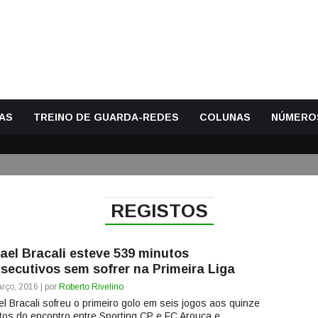
AS
TREINO DE GUARDA-REDES
COLUNAS
NÚMERO
REGISTOS
ael Bracali esteve 539 minutos
secutivos sem sofrer na Primeira Liga
rço, 2016 | por
Roberto Rivelino
el Bracali sofreu o primeiro golo em seis jogos aos quinze
tos do encontro entre Sporting CP e FC Arouca e