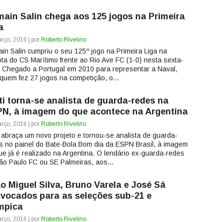
ain Salin chega aos 125 jogos na Primeira
a
rço, 2016 | por
Roberto Rivelino
in Salin cumpriu o seu 125º jogo na Primeira Liga na
ota do CS Marítimo frente ao Rio Ave FC (1-0) nesta sexta-
a. Chegado a Portugal em 2010 para representar a Naval,
quem fez 27 jogos na competição, o...
ti torna-se analista de guarda-redes na
N, à imagem do que acontece na Argentina
rço, 2016 | por
Roberto Rivelino
i abraça um novo projeto e tornou-se analista de guarda-
s no painel do Bate-Bola Bom dia da ESPN Brasil, à imagem
ue já é realizado na Argentina. O lendário ex-guarda-redes
ão Paulo FC ou SE Palmeiras, aos...
o Miguel Silva, Bruno Varela e José Sá
vocados para as seleções sub-21 e
mpica
rço, 2016 | por
Roberto Rivelino