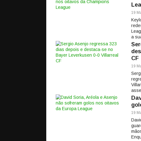
Le
19 Ma
Keyl
rede
Leag
a su
Ser
des
CF
19 Ma
Serg
regr
Vill
asse
Dav
gol
19 Ma
Davi
guar
mãos
Enqu