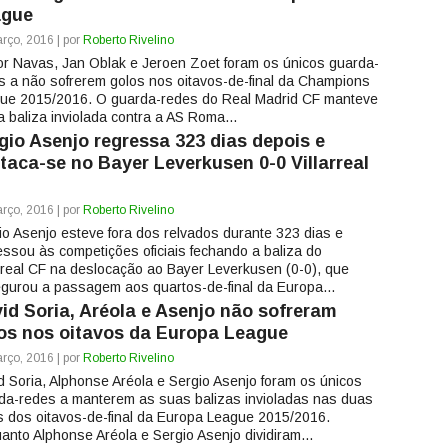
ague
rço, 2016 | por
Roberto Rivelino
or Navas, Jan Oblak e Jeroen Zoet foram os únicos guarda-
s a não sofrerem golos nos oitavos-de-final da Champions
ue 2015/2016. O guarda-redes do Real Madrid CF manteve
a baliza inviolada contra a AS Roma...
gio Asenjo regressa 323 dias depois e
taca-se no Bayer Leverkusen 0-0 Villarreal
rço, 2016 | por
Roberto Rivelino
io Asenjo esteve fora dos relvados durante 323 dias e
essou às competições oficiais fechando a baliza do
arreal CF na deslocação ao Bayer Leverkusen (0-0), que
gurou a passagem aos quartos-de-final da Europa...
id Soria, Aréola e Asenjo não sofreram
os nos oitavos da Europa League
rço, 2016 | por
Roberto Rivelino
d Soria, Alphonse Aréola e Sergio Asenjo foram os únicos
da-redes a manterem as suas balizas invioladas nas duas
 dos oitavos-de-final da Europa League 2015/2016.
anto Alphonse Aréola e Sergio Asenjo dividiram...