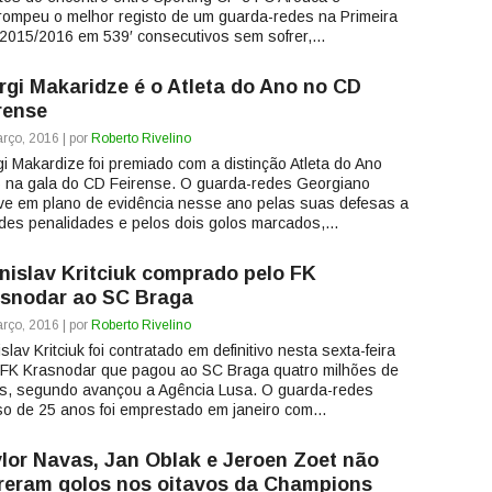
rrompeu o melhor registo de um guarda-redes na Primeira
 2015/2016 em 539′ consecutivos sem sofrer,...
rgi Makaridze é o Atleta do Ano no CD
rense
rço, 2016 | por
Roberto Rivelino
gi Makardize foi premiado com a distinção Atleta do Ano
 na gala do CD Feirense. O guarda-redes Georgiano
ve em plano de evidência nesse ano pelas suas defesas a
des penalidades e pelos dois golos marcados,...
nislav Kritciuk comprado pelo FK
snodar ao SC Braga
rço, 2016 | por
Roberto Rivelino
slav Kritciuk foi contratado em definitivo nesta sexta-feira
 FK Krasnodar que pagou ao SC Braga quatro milhões de
s, segundo avançou a Agência Lusa. O guarda-redes
o de 25 anos foi emprestado em janeiro com...
lor Navas, Jan Oblak e Jeroen Zoet não
reram golos nos oitavos da Champions