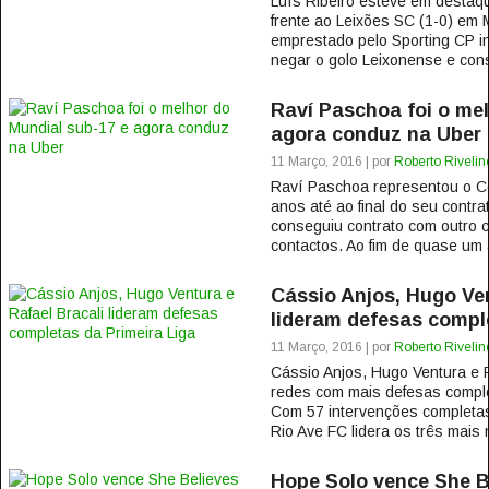
Luís Ribeiro esteve em destaqu
frente ao Leixões SC (1-0) em
emprestado pelo Sporting CP in
negar o golo Leixonense e cons
Raví Paschoa foi o mel
agora conduz na Uber
11 Março, 2016 | por
Roberto Rivelin
Raví Paschoa representou o Co
anos até ao final do seu contr
conseguiu contrato com outro c
contactos. Ao fim de quase um
Cássio Anjos, Hugo Ven
lideram defesas compl
11 Março, 2016 | por
Roberto Rivelin
Cássio Anjos, Hugo Ventura e R
redes com mais defesas comple
Com 57 intervenções completas
Rio Ave FC lidera os três mais n
Hope Solo vence She B