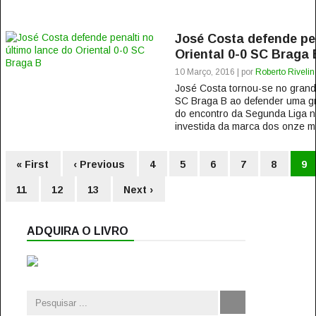
José Costa defende pen
Oriental 0-0 SC Braga 
10 Março, 2016 | por
Roberto Rivelin
José Costa tornou-se no grande
SC Braga B ao defender uma gr
do encontro da Segunda Liga ne
investida da marca dos onze me
« First
‹ Previous
4
5
6
7
8
9
11
12
13
Next ›
ADQUIRA O LIVRO