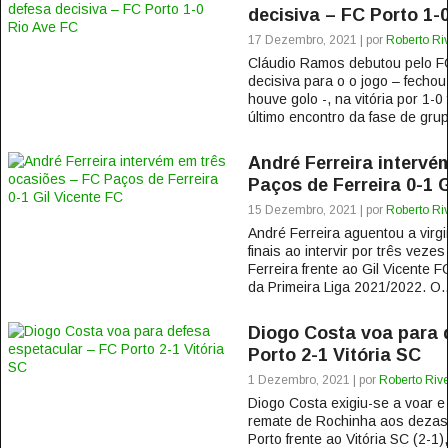
decisiva – FC Porto 1-
17 Dezembro, 2021 | por
Roberto Ri
Cláudio Ramos debutou pelo F
decisiva para o o jogo – fechou 
houve golo -, na vitória por 1-0
último encontro da fase de grup
André Ferreira intervé
Paços de Ferreira 0-1 G
15 Dezembro, 2021 | por
Roberto Ri
André Ferreira aguentou a virg
finais ao intervir por três vez
Ferreira frente ao Gil Vicente 
da Primeira Liga 2021/2022. O..
Diogo Costa voa para 
Porto 2-1 Vitória SC
1 Dezembro, 2021 | por
Roberto Rive
Diogo Costa exigiu-se a voar e
remate de Rochinha aos dezass
Porto frente ao Vitória SC (2-