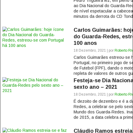
Pedro Trigueira fez, em pleno 
ao Dia Nacional do Guarda-Re
de nível espetacular a cabece
minutos da derrota do CD Tonde
Carlos Guimarães: hoje
do Guarda-Redes, estr
100 anos
18 Dezembro, 2021 | por
Roberto Ri
Carlos Guimarães estreou-se 
Portugal, no primeiro jogo de
de Futebol (FPF), dando o mote
repleta de valores de outros gu
Festeja-se Dia Nacion
sexto ano – 2021
18 Dezembro, 2021 | por
Roberto Ri
É dezoito de dezembro e é a d
Redes, a celebrar-se pelo sext
Mundo dos Guarda-Redes. Ina
de 2015, a data celebra a prime
Cláudio Ramos estreia