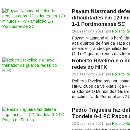
Payam Niazmand defen
dificuldades em 120 m
1-1 Portimonense SC
26 Dezembro, 2021 | por
Roberto Ri
Payam Niazmand foi o herói d
aos quartos-de-final da Taça d
defender grandes penalidades 
(1-1). O guarda-redes dos foras
Roberto Rivelino é o n
redes do HIFK
25 Dezembro, 2021 | por
Roberto Ri
Roberto Rivelino assinou como
HIFK, clube da Veikkausliiga – 
criador de O Mundo dos Guard
desafio fora de Portugal aos 27
Pedro Trigueira faz de
Tondela 0-1 FC Paços d
18 Dezembro, 2021 | por
Roberto Ri