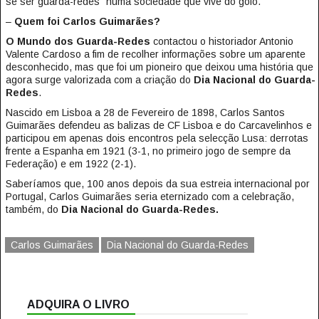
se ser guarda-redes” numa sociedade que vive do golo.
–
Quem foi Carlos Guimarães?
O Mundo dos Guarda-Redes
contactou o historiador Antonio
Valente Cardoso a fim de recolher informações sobre um aparente
desconhecido, mas que foi um pioneiro que deixou uma história que
agora surge valorizada com a criação do
Dia Nacional do Guarda-
Redes
.
Nascido em Lisboa a 28 de Fevereiro de 1898, Carlos Santos
Guimarães defendeu as balizas de CF Lisboa e do Carcavelinhos e
participou em apenas dois encontros pela selecção Lusa: derrotas
frente a Espanha em 1921 (3-1, no primeiro jogo de sempre da
Federação) e em 1922 (2-1).
Saberíamos que, 100 anos depois da sua estreia internacional por
Portugal, Carlos Guimarães seria eternizado com a celebração,
também, do
Dia Nacional do Guarda-Redes.
Carlos Guimarães
Dia Nacional do Guarda-Redes
ADQUIRA O LIVRO