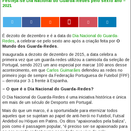
Festeja-se Dia Nacional do Guarda-Redes pelo sexto ano –
2021
0
É dezoito de dezembro e é a data do
Dia Nacional do Guarda-
Redes
, a celebrar-se pelo sexto ano após a criação feita por
O
Mundo dos Guarda-Redes
.
Inaugurada a dezoito de dezembro de 2015, a data celebra a
primeira vez que um guarda-redes utilizou a camisola da seleção de
Portugal, sendo 2021 um ano especial por marcar 100 anos desse
acontecimento, em que
Carlos Guimarães
defendeu as redes no
primeiro jogo de sempre da Federação Portuguesa de Futebol (FPF)
– derrota por 3-1 frente à Espanha.
– O que é o Dia Nacional do Guarda-Redes?
O Dia Nacional do Guarda-Redes é uma iniciativa histórica e única
em mais de um século de Desporto em Portugal.
Mais do que um marco, é a oportunidade para eternizar todos
aqueles que se sujeitam ao papel de anti-herói no Futebol, Futsal
Andebol ou Hóquei em Patins. Os ditos “apaixonados pela baliza”,
pois como é passagem popular, “é preciso ser-se apaixonado para