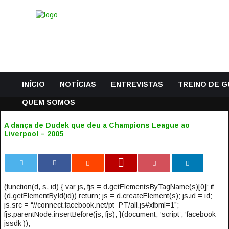
INÍCIO
NOTÍCIAS
ENTREVISTAS
TREINO DE 
QUEM SOMOS
A dança de Dudek que deu a Champions League ao
Liverpool – 2005
0
(function(d, s, id) { var js, fjs = d.getElementsByTagName(s)[0]; if
(d.getElementById(id)) return; js = d.createElement(s); js.id = id;
js.src = “//connect.facebook.net/pt_PT/all.js#xfbml=1”;
fjs.parentNode.insertBefore(js, fjs); }(document, ‘script’, ‘facebook-
jssdk’));