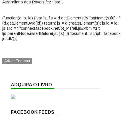
Australiano dos Royals fez “isto”.
(function(d, s, id) { var js, fjs = d.getElementsByTagName(s)[0]; if
(d.getElementById(id)) return; js = d.createElement(s); js.id = id;
js.src = “//connect.facebook.net/pt_PT/all.js#xfbml=1”;
fjs.parentNode.insertBefore(js, fjs); }(document, ‘script’, ‘facebook-
jssdk’));
Adam Federici
ADQUIRA O LIVRO
FACEBOOK FEEDS