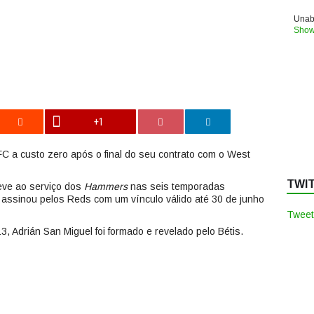
Unabl
Show
+1
FC a custo zero após o final do seu contrato com o West
TWI
eve ao serviço dos
Hammers
nas seis temporadas
e assinou pelos Reds com um vínculo válido até 30 de junho
Tweet
 Adrián San Miguel foi formado e revelado pelo Bétis.