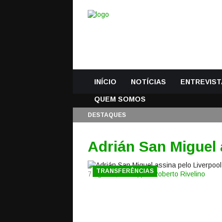
INÍCIO
NOTÍCIAS
ENTREVIST
QUEM SOMOS
DESTAQUES
Adrián San Miguel 
TRANSFERÊNCIAS
7 Agosto, 2019 | por
Roberto Rivelino