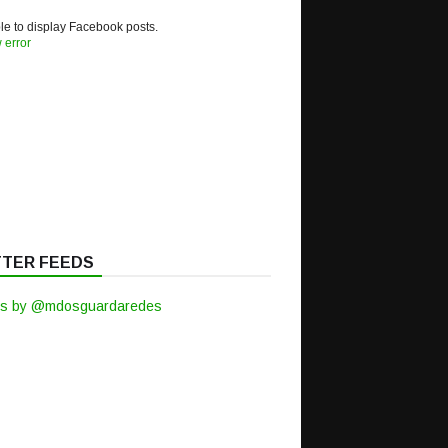
e to display Facebook posts.
 error
TTER FEEDS
s by @mdosguardaredes