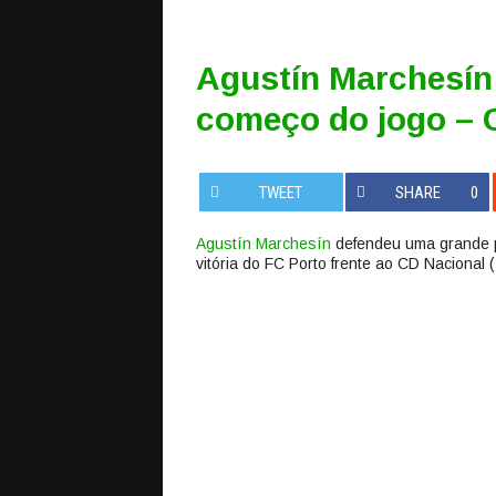
Agustín Marchesín 
começo do jogo – 
TWEET
SHARE
0
Agustín Marchesín
defendeu uma grande p
vitória do FC Porto frente ao CD Nacional 